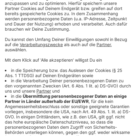
Düsseldorf: Neue Radleitroute von Meerbusch nach
Gerresheim
Düsseldorf: Vier neue Fahrradstationen geplant
2200 Kilometer mit dem Fahrrad für die Aktion
Lichtblicke
Die Messen Beauty und Top Hair laufen auch am
Wochenende
Anzeige
Anzeige