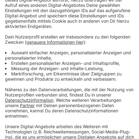
Testfahrten und Rahmenprogramm
Anzeige
Auch Erwachsene können natürlich wieder auf dem
Messegelände Testfahrten machen. Außerdem gibt
es eine Sternfahrt oder Ausfahrten für Gravelbikes, für
die man sich nicht anmelden muss. Zum
Rahmenprogramm gehört auch Networken in der
Bloggerlounge, das erste Lastenrad-Polo oder ein
Crossrennen. Tageskarten kosten zwischen 10 und 15
Euro.
Anzeige
Weitere Infos und Links zum Thema:
Anzeige