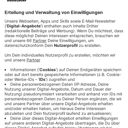
Anzeige
Vielfalt der Aussteller und Angebote
Anzeige
In sechs Hallen bieten die Ausstellerinnen und
Aussteller neben Fahrädern und E-Bikes auch Zubehör
oder Kleidung an. Man kann sich über Fahrradurlaube
informieren oder historische Trikots finden. Eine Halle
ist für Kinder reserviert - dort gibt es auch einen
speziellen Testparcours.
Anzeige