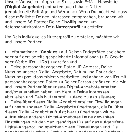
Veröffentlicht:
Montag, 26.08.2024 05:45
Anzeige
Dabei wird zum ersten Mal in Düsseldorf
flächendeckender roter Asphalt verwendet. Ziel ist es,
das Fahrradfahren attraktiver zu machen. Außerdem
soll für mehr Sicherheit gesorgt werden. Wegen den
Bauarbeiten ist der Autoverkehr vollgesperrt, für den
Lieferverkehr ist die Zufahrt von Ost nach West
freigegeben. Die Arbeiten sollen voraussichtlich
Anfang 2025 fertig sein. Nach dem Umbau soll der
Abschnitt auch deutlich grüner sein. Die Stadt pflanzt
Beispiel mehrere Bäume, platziert Sitzbänke und
erneuert die öffentliche Beleuchtung. Für Autos fällt
im Vergleich zu jetzt eine Spur weg. Die Arbeiten
sollen voraussichtlich Anfang des kommenden Jahres