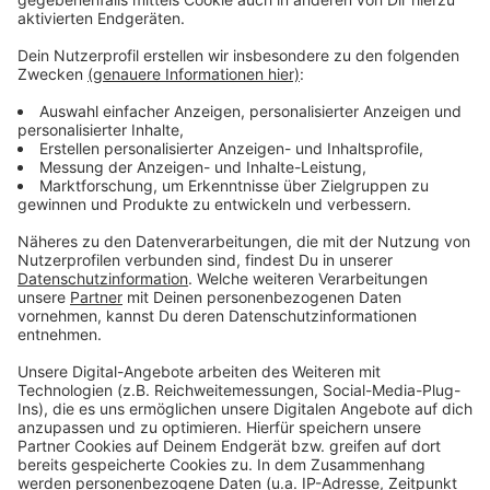
fertig sein.
Anzeige
Weitere Infos und Links zum Thema:
Anzeige
So haben wir am Freitag (23. August 2024) über
den Umbau berichtet
So haben wir über die Entscheidung des
Stadtrates berichtet
Zwei Fahrradstraßen für Düsseldorf
Anzeige