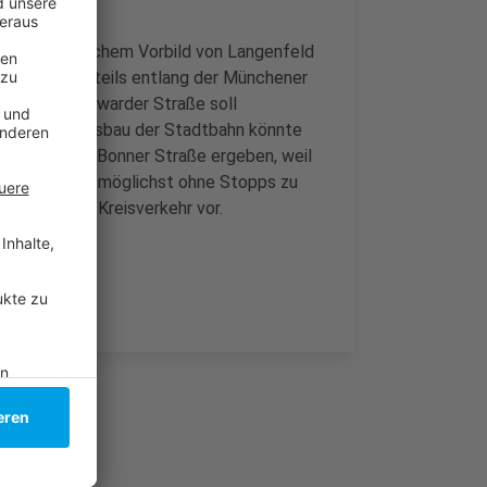
h niederländischem Vorbild von Langenfeld
eldorf größtenteils entlang der Münchener
er Ecke Ickerswarder Straße soll
 möglicher Ausbau der Stadtbahn könnte
Bereich der Bonner Straße ergeben, weil
weg soll aber möglichst ohne Stopps zu
ochgebauten Kreisverkehr vor.