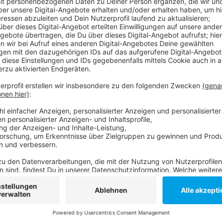
Es ist ein großes Projekt: Eine Art Radautobahn nac
über Benrath und die Uni bis Neuss. Sie soll in Düss
Straße verlaufen, fraglich ist aber, wo konkret. An d
perspektivisch eine Schule gebaut werden, auch ein
dem im Wege stehen. Probleme dürften sich auch im 
dort viele Bahnen und Autos queren. Der Radschnell
befahren sein. Die CDU schlägt dort deshalb einen h
Anzeige