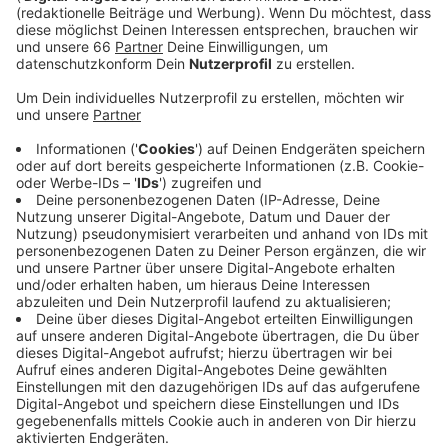
Quelle runter - sein Ziel ist die Nordsee, in die der
Rhein mündet. Die aktuelle Position des
Extremsportlers lässt sich über einen Link
verfolgen.
Veröffentlicht:
Mittwoch, 29.06.2022 13:36
Anzeige
Sein Ziel ist der Hafen, wo er auch die Nacht verbringt.
Heß geht es nicht nur um die sportliche
Herausforderung, sondern auch um
Wissenschaftliches: Wasserproben sollen zum Beispiel
Aufschluss über die Entwicklung der Wasserqualität
des Rheins geben.
Anzeige