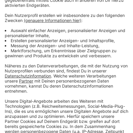
Anzeige
Weitere Infos und Links zum Thema:
Anzeige
Bild der Verwüstung in Flingern nach Brand und
Explosion
Die Tagesschau berichtet von einer möglichen
"Vertuschungstat"
Antenne Düsseldorf-Interview mit der
Düsseldorfer Feuerwehr am frühen Morgen
Anzeige