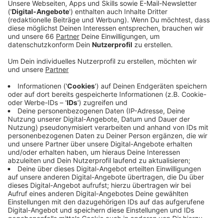
dass sie ebenfalls Männer waren.
Veröffentlicht:
Donnerstag, 16.05.2024 18:09
Anzeige
Ein Opfer sei in einer Wohnung entdeckt worden, zwei
im Treppenhaus. Der Staatsanwalt wollte eine
"Fremdeinwirkung nicht ausschließen". Aber: Wie es zu
dem Brand kam, dazu läuft weiter die
Ursachenforschung. Die Spuren vor Ort würden laut
Staatsanwalt auf eine heftige Explosion hindeuten, für
die es aber "noch keine Erklärung" gebe. Das Feuer hat
neben den drei Todesopfern auch viele Verletzte
gefordert: 16 Menschen kamen in Krankenhäuser, zwei
von ihnen schweben noch in Lebensgefahr. Die
Tagesschau spricht online von einer möglichen
"Vertuschungstat".