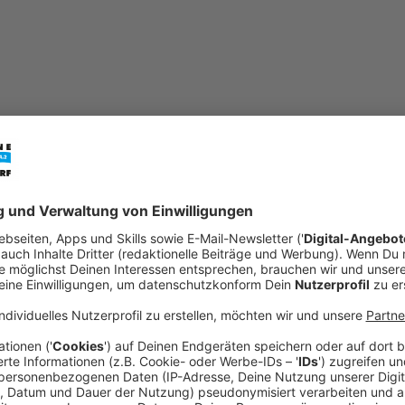
mail
open_in_new
Teilen:
Experten-Gutachten: Luft durch Umw
Die Umweltspuren an der Merowinger- und der Pr
der Stadt bewährt. Das geht aus der Antwort vo
auf verschiedene Anfragen im Stadtrat hervor. D
beiden Messstellen verbessert.
Veröffentlicht:
Freitag, 15.05.2020 14:56