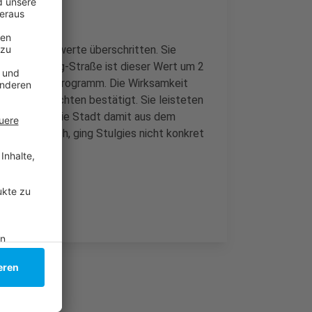
dioxid-Grenzwerte überschritten. Sie
 Prinz-Georg-Straße ist dieser Wert um 2
gar um 4 Mikrogramm. Die Wirksamkeit
perten-Gutachten bestätigt. Sie leisteten
heinend will die Stadt damit aus dem
 Frage danach, ging Stulgies nicht konkret