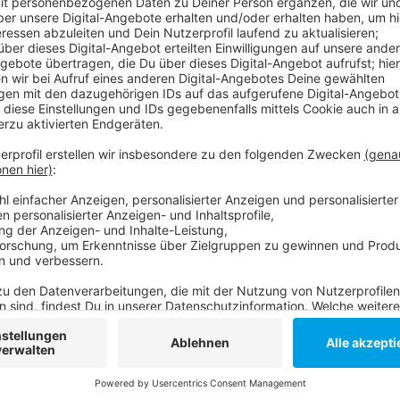
Anzeige
Seit Jahren werden hier in Düsseldorf die Stickstoff
betragen 40 Mikrogramm pro Kubikmeter Luft. An der
Mikrogramm gesungen, an der Merowinger Straße so
der Umweltspuren sei dadurch und auch durch ein Ex
einen wichtigen Beitrag zum Luftreinhalteplan. Ansc
einjährigen Test- einen Dauerbetrieb machen. Auf die
ein.
Anzeige