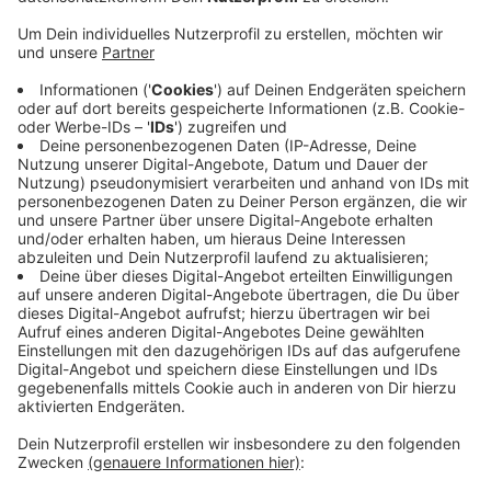
Anzeige
Angefangen bei der Entstehung des Sonnensystems
vor rund 4,6 Milliarden Jahren. Betreiber ist der Verein
Düsseldorfer Aufklärungsdienst, der für die Infotafeln
auch Patenschaften zur Instandhaltung vergibt. Diese
kosten 450 Euro für drei Jahre. Zum Weg gehört auch
eine Internetseite, auf der sich zu jeder Station noch
detailliertere Informationen aus der Biologie so wie
Übersetzungen in andere Sprachen finden.
Weitere Infos zum Evolutionsweg:
https://evolutionsweg.de/
Anzeige