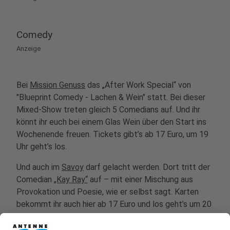
Comedy
Anzeige
Bei
Mission Genuss
das „After Work Special“ von
"Blueprint Comedy - Lachen & Wein" statt. Bei dieser
Mixed-Show treten gleich 5 Comedians auf. Und ihr
könnt ihr euch bei einem Glas Wein über den Start ins
Wochenende freuen. Tickets gibt’s ab 17 Euro, um 19
Uhr geht’s los.
Und auch im
Savoy
darf gelacht werden. Dort tritt der
Comedian
„Kay Ray“
auf – mit einer Mischung aus
Provokation und Poesie, wie er selbst sagt. Karten
bekommt ihr auch hier ab 17 Euro und los geht’s um 20
Uhr.