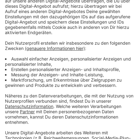
Anzeige
Rock-Konzert
Anzeige
Die Düsseldorfer Rockband
„Massendefekt“
spielt
Samstagabend ein Heimspiel im Stahlwerk. Schon seit
über zwei Jahrzehnten stehen die Bandmitglieder mit
deutschen Texten gemeinsam auf der Bühne. Tickets
gibt es für 43 Euro, los geht’s um 19 Uhr.
Anzeige
Sonntag, 22. Dezember 2024
Anzeige