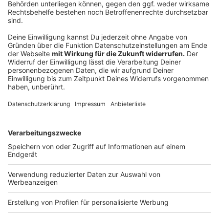
Anzeige
Highlights für Familien
Anzeige
Für Familien gibt es am Sonntag gleich zwei Highlights:
In der
Oper am Rhein
läuft ein "intergalaktisches
Abenteuer für die ganze Familie". In „Die Reise zu
Planet 9“ können wir König Krax auf seinem Weg
durch‘s Weltall begleiten. Und der verläuft nicht ganz
so, wie der König es geplant hat. Los geht’s um 16 Uhr,
Karten gibt es ab 12 Euro.
Und der Kinder-Zauber-Krimi
„Die Reise zum
Weihnachtsmann“
geht auf Spurensuche um die ganze
Welt. Das gemeinsame Ziel: Den Weihnachtsmann
wiederfinden. Los geht’s um 16 Uhr im Zakk, die Karten