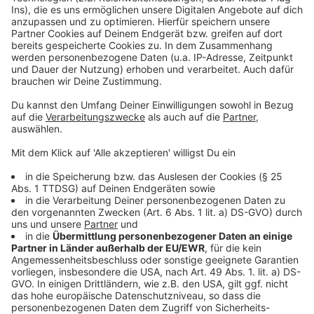
Musikalisches
Anzeige
Auf dem Weihnachtsmarkt in Pempelfort wird es am
Sonntag musikalisch: : Um 13 Uhr startet das
Weihnachtsmarkt-Special des „After-Work-Singens“
.
Uns erwartet eine Mischung von all times Klassikern
aus Pop, Gospel und Rock. Geleitet wird das Event von
der Sängerin
Sarah Bouwers
und dem Pianist Klaus
Klaas. Wir können ohne Anmeldung einfach
vorbeikommen.
Und um 16 Uhr gibt es im
Pitcher
eine Joe Cocker
Tribute-Matinee-Show.
Die Band Joe UnderCover
singt
anlässlich seines 10. Todestags die Hits des
Ausnahme-Sängers. Karten gibt es für 27 Euro.