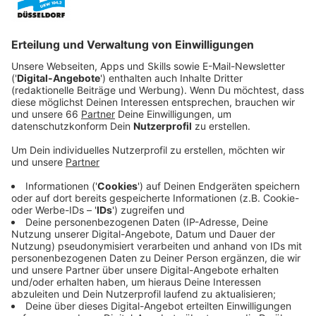
Anzeige
Samstag, 21. Dezember 2024
Anzeige
Kleidertauschparty
Anzeige
Auf der
Kleidertauschparty
am Samstagnachmittag im
Schauspielhaus
können wir unsere noch heilen, aber
ungeliebten Kleidungsstücke miteinander tauschen.
So haben diese die Chance, für jemand anderen zum
Lieblingsteil zu werden. Los geht’s um 14 Uhr, der
Eintritt ist frei.