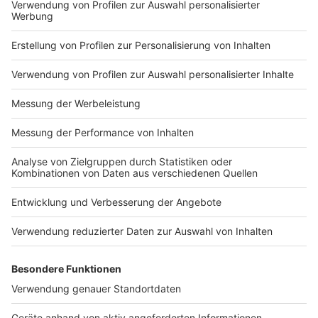
kosten 13 Euro.
Anzeige
Weitere Infos und Links zum Thema:
Anzeige
Weitere Veranstaltungstipps findet ihr hier
Der Düsseldorfer Weihnachtscircus
Tickets für "Schwanensee"
Kay Ray im Savoy
Kleidertauschparty im Schauspielhaus
Die Band Massendefekt