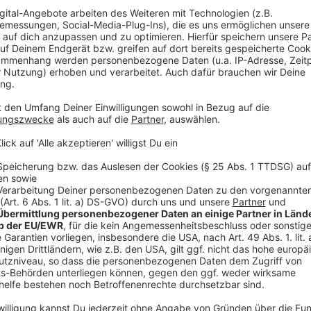
100. Repaircafé des GarageLab
Anzeige
Kaputtes muss nicht gleich weg! Das
GarageLab
fei
der Stadtbibliothek im KAP1. Von 13 bis 17 Uhr kön
mitbringen und gemeinsam mit ehrenamtlichen Expert
Elektrogerät oder Lieblingsstück – hier steht Nachh
gibt es außerdem spannende Reparatur-Demos, Info
Möglichkeit, mit den Initiatorinnen und Initiatoren in
die Düsseldorf ein Stück nachhaltiger machen wollen
Anzeige
Hockey is Diversity Inline Summer Bash
Anzeige