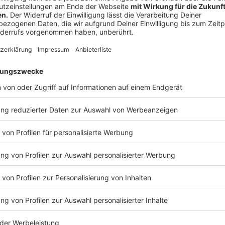
Sport, Action und eine starke Botschaft: Beim „Hocke
am Samstag die DEG Rhein Rollers & Friends gegen
geht’s um 15 Uhr im Stadion am Ratinger Sandbach. 
abwechslungsreiches Rahmenprogramm mit Nachwuch
der Region. Im Mittelpunkt stehen dabei Vielfalt, Resp
Anzeige
Bandcontest zu Rock am Bach
Anzeige
Wer wird der nächste große Sound aus Düsseldorf?
Wersten bekommt ihr genau darauf die Antwort. Von 
Aktiv- und Stadtteiltreff an der Immigrather Straße
Für nur 4 Euro Eintritt erlebt ihr frische Sounds, fei
wer sich den begehrten Platz als Opening Act beim R