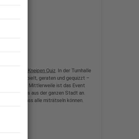
s.
eim
TuS Treff Kneipen Quiz
. In der Turnhalle
n Teams gespielt, geraten und gequizzt –
r Stimmung. Mittlerweile ist das Event
ieht Quizfans aus der ganzen Stadt an.
inwand, sodass alle miträtseln können.