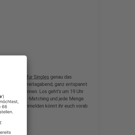
s
Barhopping für Singles
genau das
lernt ihr am Freitagabend, ganz entspannt
r Altstadt kennen. Los geht’s um 19 Uhr
uppen, ein Live-Matching und jede Menge
19,90 Euro, anmelden könnt ihr euch vorab