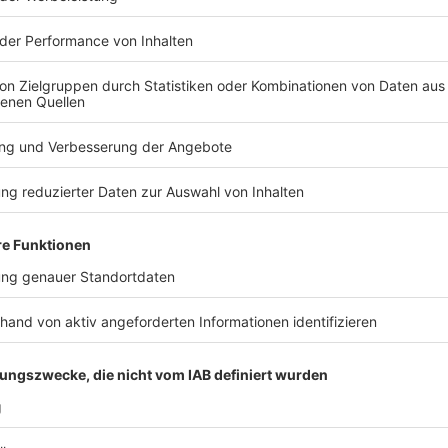
Abend voller Musik, Energie und echter Festival-Vibe
Anzeige
TuS Treff Kneipen Quiz
Anzeige
Raten, lachen und gemeinsam knobeln. Das gibt’s b
des TuS Nord an der Eckener Straße wird ab 18 Uhr i
mit zahlreichen Teilnehmenden und jeder Menge gute
längst aus der kleinen Kneipe herausgewachsen und z
Die Fragen laufen auf mehreren Displays und einer Le
Der Eintritt kostet 8 Euro.
Anzeige