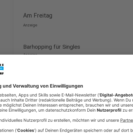
Am Freitag
Anzeige
Barhopping für Singles
Anzeige
Single und Lust auf neue Kontakte? Dann könnte da
Richtige für euch sein. Statt stundenlangem Swipen 
andere Singles bei drei gemeinsamen Barrunden in de
am Burgplatz. Mit dabei sind verschiedene Altersgr
Gelegenheiten für Gespräche. Die Teilnahme kostet 
online.
Anzeige