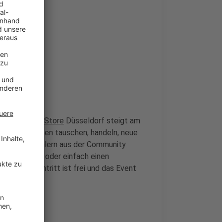
sst: Im
LamaStore
Düsseldorf steigt am
n Benrath Karten tauschen, handeln, neue
en und Sammlern aus der Community
 Karten seid oder einfach einen
htig. Der Eintritt ist frei und das Event