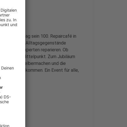
ert am Samstag sein 100. Repaircafé in
nt ihr defekte Alltagsgegenstände
innen und Experten reparieren. Ob
altigkeit im Mittelpunkt. Zum Jubiläum
s rund ums Selbermachen und die
s Gespräch zu kommen. Ein Event für alle,
.