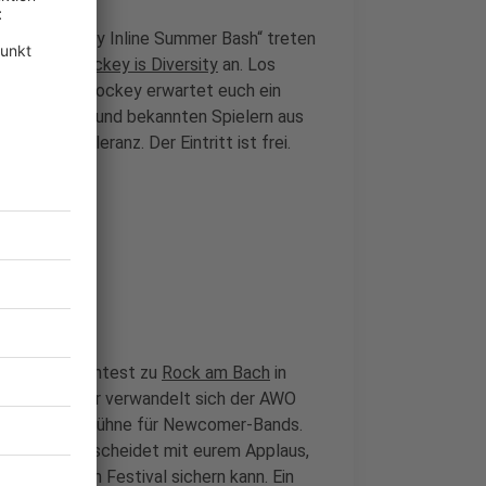
y is Diversity Inline Summer Bash“ treten
 das Team
Hockey is Diversity
an. Los
Neben Inlinehockey erwartet euch ein
stalenten und bekannten Spielern aus
ekt und Toleranz. Der Eintritt ist frei.
 Beim Bandcontest zu
Rock am Bach
in
18 bis 22 Uhr verwandelt sich der AWO
 in eine Live-Bühne für Newcomer-Bands.
ert mit und entscheidet mit eurem Applaus,
ock am Bach Festival sichern kann. Ein