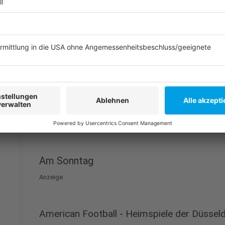
SOMMERFEST - La dolce vita
Anzeige
Ein Stück Italien mitten in Düsseldorf: Am Samstag
Dolce Vita“
auf dem Barbarossaplatz. Freut euch auf 
Drinks, Live-Musik und jede Menge Unterhaltung für 
Karussell, Kinderschminken und vielem mehr. Außerd
guten Zweck mit attraktiven Preisen, darunter sogar
Anzeige
Am Sonntag
Anzeige
American Football - Heimspiele der Düsseld