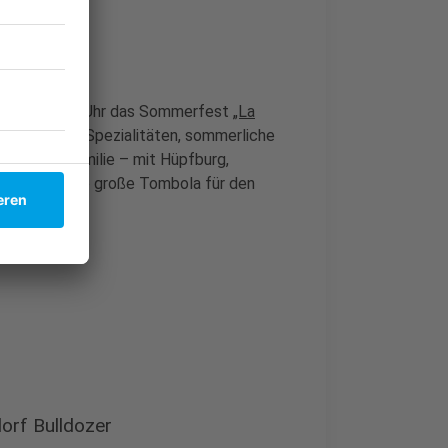
 steigt ab 12 Uhr das Sommerfest
„La
italienische Spezialitäten, sommerliche
die ganze Familie – mit Hüpfburg,
em gibt’s eine große Tombola für den
 eine Vespa.
orf Bulldozer