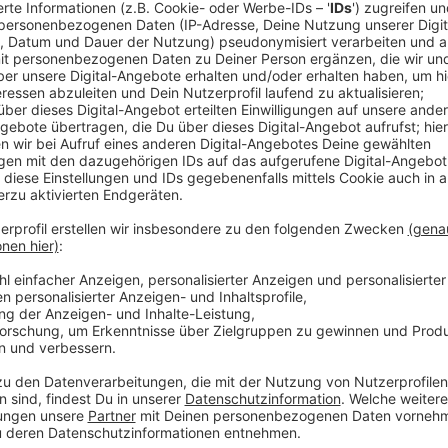
Am Samstag
Anzeige
Tradenight im LamaStore
Anzeige
Pokémon-, Sport- oder Sammelkarten-Fans aufgepa
Samstag die große Tradenight. Ab 10 Uhr könnt ihr i
Kontakte knüpfen und euch mit anderen Sammlerinn
austauschen. Egal ob ihr auf der Suche nach seltenen
entspannten Tag verbringen möchtet – hier seid ihr ric
ist open end.
Anzeige