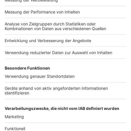
Weitere Infos und Links zum Thema
Anzeige
Hier gibt es das gesamte Programm vom alltours
Open-Air-Kino
Spielplan der Beachvolleyball-EM
Noch mehr Veranstaltungen im VierLinden Open-Air
Flyer und Stundenplan der Sport im Park
Sommersaison
Mehr Events vom Frauen-Netzwerk DUS ist Liebe
Antenne-Düsseldorf-Ausgehtipps
Anzeige