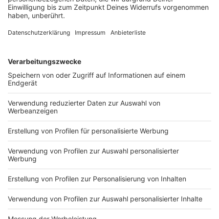
Anzeige
Create&Yap - Farewell Wohnz1mmer
Anzeige
Das Frauen-Netzwerk DUS ist Liebe verabschiedet
sich von seinem bisherigen Hauptveranstaltungsort -
dem Wohnz1mmer
. Zum Abschluss könnt dort am
Sonntag nochmal gemeinsam mit anderen einen
schönen Mal- und Bastelnachmittag verbringen und
ganz nebenbei vielleicht auch noch neue Freunde
kennenlernen. Los geht's um 17 Uhr.
Anzeige