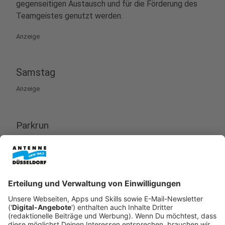
gegenseitigen Austausch und für die Förderung des
Teamgeistes genutzt werden.
Anzeige
Samstag
Anzeige
Parkrun
Anzeige
Wer gerne laufen geht und das am liebsten in einer
großen Gruppe, kann sich am Samstagmorgen dem
Volksgarten
Parkrun
anschließen. Der
Gemeinschaftslauf zieht sich über 5 Kilometer quer
durch den Volksgarten. Treffpunkt ist bei der