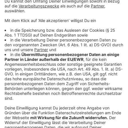
Außerdem sind auch wieder viele Händler mit Waren
von Kunsthandwerk bis hin zu Blumen dabei.
Anzeige
Social-Run durch den Volksgarten
Anzeige
Neben dem Parkrun am Samstag können wir diesen
Sonntag auch wieder beim Social-Run im Volksgarten
mitlaufen. Gemeinsam mit anderen wird eine gut 5
Kilometer lange Runde gelaufen. Treffpunkt ist um 12
Uhr an der
Fliese
(
Café an der Flügelstraße in Oberbilk).
Mitmachen kann jeder, der möchte, egal ob Anfänger
oder Profi. Zur Belohnung gibt es im Anschluss in der
Fliese die Möglichkeit, gemeinsam einen Kaffee zu
trinken oder ein Stück Kuchen zu essen.