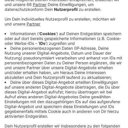
Ballonwiese im Volksgarten um 8:45 Uhr. Richtig los
geht es dann um 9 Uhr. Nach dem Parkrun gehen viele
Teilnehmende ins Café Südpark der Werkstatt für
angepasste Arbeit, um dort gemeinsam zu
frühstücken.
Anzeige
Kleidertauschparty im Spektakulum
Anzeige
Im Spektakulum gibt es am Samstag mal wieder eine
Kleidertauschparty
. Dort könnt ihr Kleidung, die ihr
nicht mehr mögt oder die euch nicht mehr passt,
gegen die Kleidung von anderen tauschen. Auch
Schuhe und Accessoires können mitgebracht werden.
Alles, was am Ende übrig bleibt, wird im Anschluss an