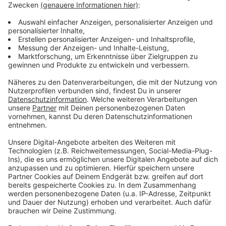
eine soziale Einrichtung gespendet. Los geht's um 13
Uhr.
Anzeige
Sonntag
Anzeige
Fischmarkt am Tonhallenufer
Anzeige
Am Tonhallenufer findet am Sonntag wieder der
Fischmarkt
am Rhein statt.
Von 11 bis 18 Uhr können
wir hier bei Musik von Fisch bis Flammkuchen
verschiedenste Leckereien und Getränke genießen.