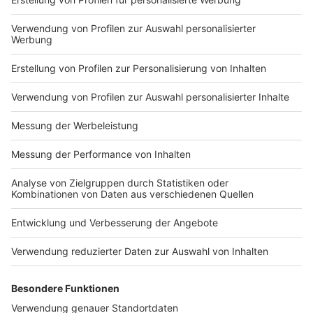
Uhr. Tickets gibt's online für 40 Euro.
Anzeige
Weitere Infos und Links zum Thema
Anzeige
Hier gibt's das aktuelle Programm von unseren
Stadtstränden
Kleidermarkt von Frauen für Frauen im Café Mittendrin
Hier gibt's noch mehr Infos zum VierLinden Open-Air
Noch mehr Veranstaltungen vom Frauen-Netzwerk
DUS ist Liebe
Hier könnt ihr euch für den Vabali Sunrise Run