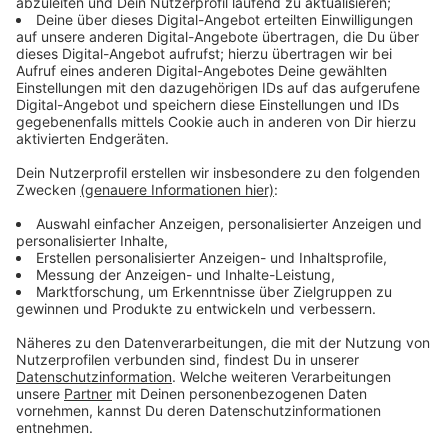
Sportlich wird es am Sonntag aber auch für alle
Schülerinnen und Schüler zwischen 8 und 12 Jahren
beim
Radschlägerturnier
am Rheinufer. Dabei geht es
darum, auf einer Strecke von 15 bzw. 20 Metern
möglichst schnell, viele technisch gute Radschläge zu
machen. Der Wettbewerb findet in zwei Gruppen (8-10
Jahre und 11-12 Jahre) statt und ist unterteilt in ein
Vor- und ein Hauptturnier. Los geht's um 9:45 Uhr.
Anzeige
Kinderfest in Benrath
Anzeige
Für alle Familien findet am Sonntag von 11 bis 17 Uhr
ein
Kinderfest
in der Benrather Fußgängerzone statt.