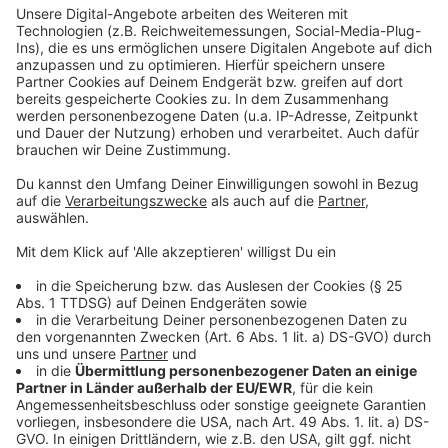
Dort gibt es verschiedene Mitmachaktionen, wie zum
Beispiel Bastelangebote, Tanzangebote oder
Kinderschminken. Alle Kinder, die möchten, bekommen
eine Spielkarte, mit der sie an den verschiedenen
Stationen Stempel sammeln können. Am Ende können
sie diese gegen ein kleines Geschenk einlösen. Die
Teilnahme ist kostenlos.
Anzeige
Pixelbörse - die Spielebörse im zakk
Anzeige
Nach vielen Jahren Pause findet im zakk wieder die
Pixelbörse
statt. Ausstellerinnen und Aussteller aus
ganz Deutschland kommen am Sonntag vorbei, um ihre
Spiele, verschiedene Konsolen und Spieleplattformen