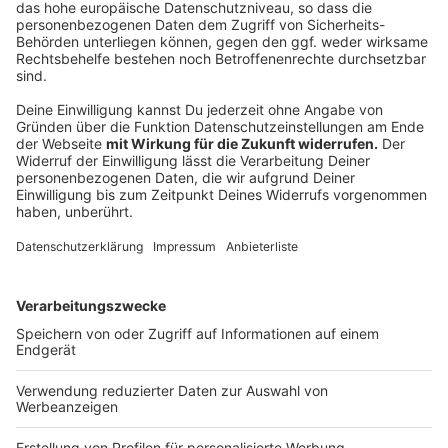
vorzustellen. Neben jeder Menge Retro Games, wird
es auch alte Klassiker, sowie Merch und Infostände
geben. Außerdem werden auch einige Spielekonsolen
bereitstehen, um die Spiele direkt auszuprobieren. Los
geht's um 12 Uhr. Tickets kosten 4 Euro.
Anzeige
Stick und Yap im WOHNZ1MMER
Anzeige
Für alle Mädels, die gerne mal Sticken lernen möchten,
gibt es am Sonntag
"Stick und Yap"
vom Frauen-
Netzwerk DUS ist Liebe im WOHNZ1MMER. Dabei
werden sowohl die Grundlagen gezeigt, als auch
verschiedene Techniken, mit denen zum Beispiel
Socken bestickt werden können. Los geht's um 16:30