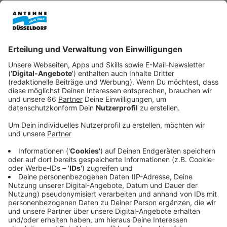
Laufen können wir diesen Sonntag auch wieder beim
Social-Run im Volksgarten. Gemeinsam mit anderen
wird eine gut 5 Kilometer lange Runde gelaufen.
Treffpunkt ist aufgrund des heißen Wetters dieses
Mal schon um 10:30 Uhr an der
Fliese
(
Café an der
Flügelstraße in Oberbilk). Mitmachen kann jeder, der
möchte, egal ob Anfänger oder Profi. Zur Belohnung
gibt es im Anschluss in der Fliese die Möglichkeit,
gemeinsam einen Kaffee zu trinken oder ein Stück
Kuchen zu essen.
Anzeige
Sparkassen Radschlägerturnier
Anzeige