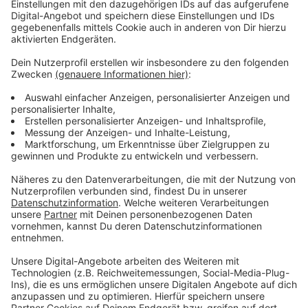
Anzeige
Beim Gottfried Schultz
Mittsommer-Renntag
2026
erwartet euch in Düsseldorf ein ganzer Tag voller
Action: Einlass ist ab 14 Uhr, bevor ab 15:30 Uhr sieben
spannende Galopprennen starten. Dazu gibt’s ein
buntes Rahmenprogramm mit Kinderland und
Ponyreiten – perfekt für Familien und alle, die
Pferdesport lieben. Am Abend wird es dann laut, wenn
ab 19 Uhr die Düsseldorfer Kult-Band „Porno al Forno“
auftritt. Damit hört es aber noch nicht auf: ab 22 Uhr
läuft im Biergarten das WM-Spiel Deutschland gegen
die Elfenbeinküste. Tickets bekommt ihr ab 16 Euro im
Online-Shop von Düsseldorf Galopp.
Anzeige