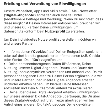
Anzeige
Comic-, Manga- und Cosplay-Fans aufgepasst: Die
CMC
Düsseldorf macht am Samstag Halt in der Mensa
der Dieter-Forte-Gesamtschule in Eller. Von 11 bis 18
Uhr könnt ihr da über 90 Künstlerinnen und Künstler
treffen. Es gibt jede Menge Comics, Manga,
Merchandise und besondere Sammlerstücke. Mit
dabei sind auch die Synchronsprecher Yan Rütten und
Bojan Havic, die für spannende Fan-Aktionen sorgen.
Der Eintritt kostet 7 Euro, Kinder bis 10 Jahre haben in
Begleitung ihrer Eltern freien Eintritt.
Anzeige
Gottfried Schultz Mittsommer-Renntag