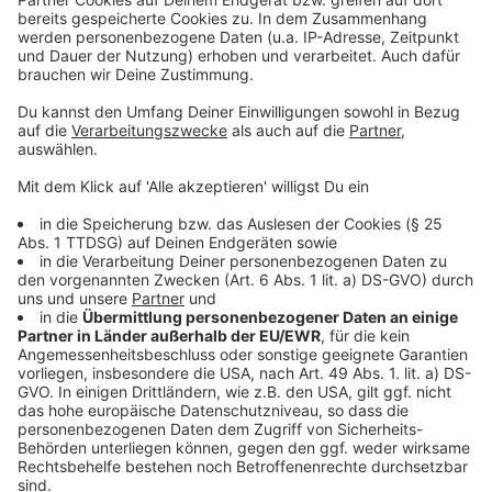
Am Sonntag
Anzeige
Mittsommerlauf Düsseldorf
Anzeige
Frühaufsteher aufgepasst: Beim
Mittsommerlauf
Düsseldorf startet ihr am Sonntag schon um 4:30 Uhr
in den längsten Tag des Jahres – und das sogar zum
Sonnenaufgang um 5:18 Uhr. Rund um den Unterbacher
See könnt ihr zwischen einer 6 km- oder 12 km-
Strecke wählen und gemeinsam mit anderen
Läuferinnen, Läufern und Walker*innen den Morgen
genießen. Egal ob Profi oder Freizeitläufer – hier ist
jede und jeder willkommen. Ein besonderes
Starterpaket gibt’s obendrauf. Der Start ist in der
Straße Am Kleinforst 300 in Düsseldorf, das Ticket