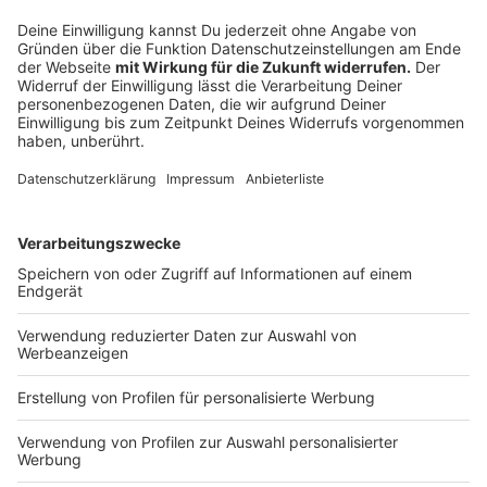
kostet 38,90 Euro.
Anzeige
Fischmarkt
Anzeige
Rheinisches Lebensgefühl pur: Am Sonntag von 11 bis
18 Uhr öffnet der
Düsseldorfer Fischmarkt
wieder am
Tonhallenufer und verwandelt das Joseph-Beuys-Ufer
in eine bunte Genuss- und Flaniermeile. Rund 80
Aussteller bringen euch kulinarisch einmal um die Welt
– von frischem Fisch und Wildgerichten über
Currywurst bis hin zu Tacos und portugiesischen
Spezialitäten. Dazu gibt’s süße Klassiker wie Churros,
Poffertjes und Crêpes. Perfekt zum Bummeln,