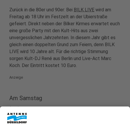
Zurück in die 80er und 90er: Bei
BILK LIVE
wird am
Freitag ab 18 Uhr im Festzelt an der Ubierstraße
gefeiert. Direkt neben der Bilker Kirmes erwartet euch
eine große Party mit den Kult-Hits aus zwei
unvergesslichen Jahrzehnten. In diesem Jahr gibt es
gleich einen doppelten Grund zum Feiern, denn BILK
LIVE wird 10 Jahre alt. Für die richtige Stimmung
sorgen Kult-DJ René aus Berlin und Live-Act Marc
Koch. Der Eintritt kostet 10 Euro.
Anzeige
Am Samstag
Anzeige
COMIC UND MANGACONVENTION (CMC)