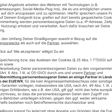
Im 34Ost auf der Oststraße läuft heute das Stück
„A
das nie anfängt. Stattdessen wird der Aufbau gezei
oder Stühle aufstellen werden zur Musik. Die Verans
als eine Performance über das Bereitwerden.
Anzeige
Samstag
Anzeige
Jam Café
Anzeige
Das Bürgerhaus Salzmannbau wird zum
Jam-Café
. H
allen Altersklassen gemeinsam Musik machen. Vor Ort 