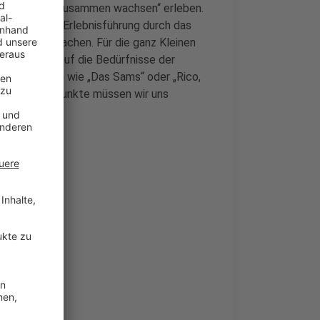
m das Thema „Zusammen wachsen“ erleben.
eit, an einer Erlebnisführung durch das
hop mitzumachen. Für die ganz Kleinen
, das extra auf die Bedürfnisse der
en dann Filme wie „Das Sams“ oder „Rico,
en Programmpunkte müssen wir uns