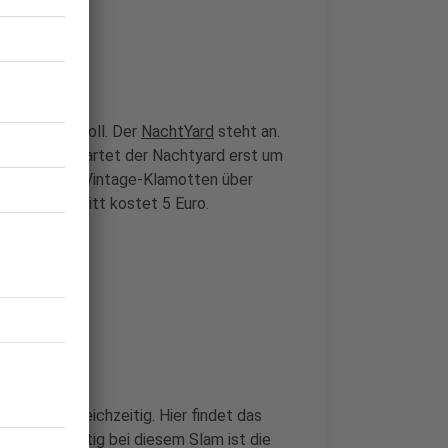
oßmarkt
kt wieder voll. Der
NachtYard
steht an.
egs sind, startet der Nachtyard erst um
 es alles von Vintage-Klamotten über
ik. Der Eintritt kostet 5 Euro.
schaften
 witzig gleichzeitig. Hier findet das
n
statt. Wichtig bei diesem Slam ist die