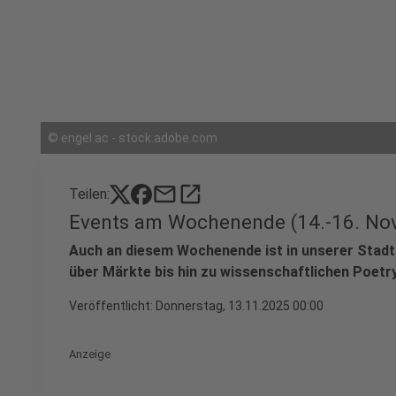
©
engel.ac - stock.adobe.com
mail
open_in_new
Teilen:
Events am Wochenende (14.-16. No
Auch an diesem Wochenende ist in unserer Stadt
über Märkte bis hin zu wissenschaftlichen Poetry 
Veröffentlicht:
Donnerstag, 13.11.2025 00:00
Anzeige