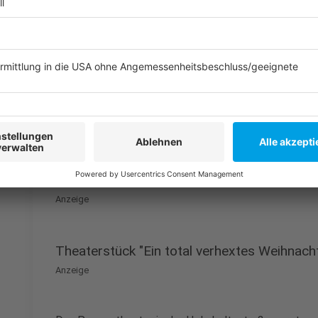
Verbindung aus Forschung, Präsentation und den No
Wissenschaftsthemen müssen wir auch nicht haben, d
verständlich. Präsentiert wird in zehn Minuten auf de
Wissenschaftlern und Wissenschaftlerinnen freigeste
Experiment, einem Rap oder einem Laserschwert in d
Hand. Los geht es hier um 20 Uhr.
Anzeige
Sonntag
Anzeige
Theaterstück "Ein total verhextes Weihnach
Anzeige