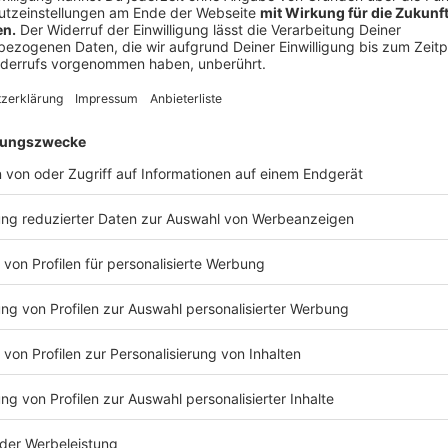
PA-Anlage und Verstärker. Bei der Jam-Session können
Genres von Jazz über Rock und freie Improvisation bi
willkommen. Neben dem gemeinsamen Musizieren kön
Jam-Café hat am Samstag zwischen 17 und 20 Uhr g
nicht.
Anzeige
Glühwein Party im Cafe Lilo
Anzeige
Auch im Herbst wird im
Café Lilo
Open-Air gefeiert – 
Party gibt es neben Musik von Deejaytunes auch kalt
wird zwischen 15 und 20 Uhr.
Anzeige