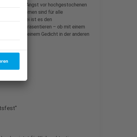
ten der Jury. Angst vor hochgestochenen
enn die Themen sind für alle
r Bühne. Dabei ist es den
llt, wie sie präsentieren – ob mit einem
er einen und einem Gedicht in der anderen
tsfest"