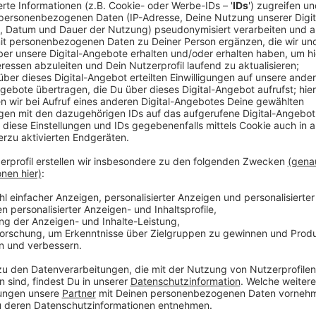
die Kids hier Kino, Workshops und Aktionen rund u
Im Zuge des KiKiFe gibt es zum Beispiel die Möglichk
Filmmuseum teilzunehmen oder bei einem Rap-Works
gibt es zum Beispiel ein Filmprogramm aus Kurzfilmen
Kleinen abgestimmt ist. Für die etwas Größeren lauf
Oskar und die Tieferschatten“. Für die verschieden
anmelden.
Anzeige
Freitag
Anzeige
Theaterstück "Are you ready?"
Anzeige