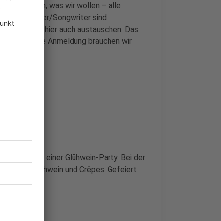
 wir spielen, was wir wollen – alle
s hin zu Singer/Songwriter sind
nen wir uns hier auch austauschen. Das
eöffnet, eine Anmeldung brauchen wir
und zwar bei einer Glühwein-Party. Bei der
e Drinks, Glühwein und Crêpes. Gefeiert