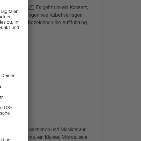
re you Ready?“
. Es geht um ein Konzert,
gt, und Handlungen wie Kabel verlegen
talter selbst bezeichnen die Aufführung
ier können Musikerinnen und Musiker aus
gibt es Drums, ein Klavier, Mikros, eine