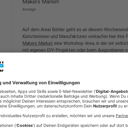
Makers Market
Anzeige
Auf dem Areal Böhler geht es an diesem Wochenende
Künstlerinnen und Manufakturen verkaufen hier ihre
Makers Market
eine Workshop-Area, in der wir selbs
mit eigenen DIY-Projekten oder beim Ausprobieren 
Upcycling. Der Makers Market findet am Samstag un
Die Plätze bei den Workshops sind begrenzt, aber ei
Anzeige
KinderKinoFest
Anzeige
Am Donnerstag startet das
Kinderkinofest (KiKiFe)
i