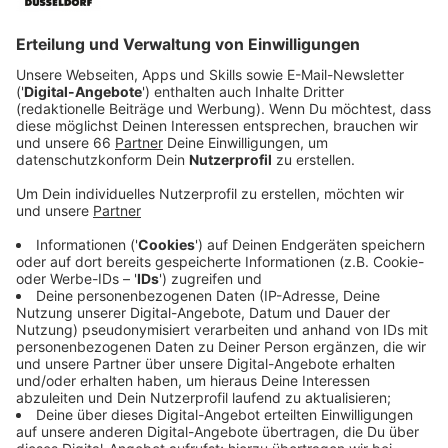
Fans. Zum anderen werden dort aber auch die
1.600 freiwilligen Helferinnen und Helfer ihr
Hauptquartier haben; und zwar im Maxhaus an der
Schulstraße. Das hat die Stadt jetzt bekannt
gegeben.
Veröffentlicht:
Dienstag, 07.11.2023 12:30
Anzeige
Das Maxhaus dient dann während der EURO als
zentrale Anlaufstelle für die Volunteers, so OB Keller:
Anzeige
Oberbürgermeister Stephan Keller