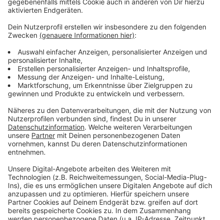
Ausweichmöglichkeit konnte das Spiel auch im
Rheinpark verfolgt werden.
Anzeige
Weitere Infos und Links zum Thema:
Anzeige
So berichtet die Stadt
Die Fußball-EM 2024 in Düsseldorf
Nach Blitz und Donner: DFB-Team stürmt ins
Viertelfinale
Anzeige