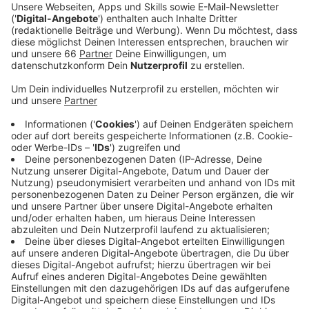
Sieg gegen Dänemark live an den großen Hotspots
in Düsseldorf verfolgen.
Veröffentlicht:
Montag, 01.07.2024 05:58
Anzeige
Während das Spiel in Dortmund wegen des Unwetters
sogar unterbrochen wurde, haben die Fans in
Düsseldorf wettertechnisch Glück gehabt. Kurz vor
Beginn des Spiels gab es einige Tropfen und kurz vor
dem Ende der ersten Hälfte einen etwas heftigeren
Schauer. In den Fan-Zonen am Schauspielhaus,
Burgplatz und am Rheinufer wurde es darum zeitweise
etwas leerer. Umso voller wurde es in den Kneipen der
Stadt. Insgesamt war es aber trotz des Wetters eine
riesige Party. Wegen des großen Andrangs gab es
zeitweise sogar Einlassstopps in den Fan-Zonen. Als