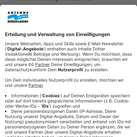
Anzeige
Laut der
Bundesagentur für Arbeit
an der Grafenberger
Allee waren im Juni 28.751 Menschen arbeitslos
gemeldet das sind rund 150 weniger als im Mai.
Anzeige
Anstieg der Zahlen in den Sommerferien
erwartet
Anzeige
Im Vergleich zum Juni des vergangenen Jahres war die
Zahl der Arbeitslosen in diesem Juni aber deutlich