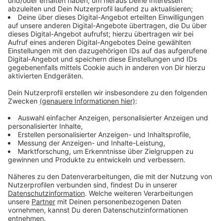
höher (+5,2 Prozent). Die Arbeitsagentur rechnet
damit, dass die Zahl in den Sommerferien
saisontypisch nochmal ansteigen wird.
Anzeige
Viele befristete Verträge enden
Anzeige
Zum Ende des Halbjahres enden üblicherweise viele
befristete Verträge. Außerdem melden sich mehr
junge Menschen arbeitlos, die nach ihrer Ausbildung
oder ihrem Schulabschluss noch keine
Folgebeschäftigung
haben, heißt es von der
Arbeitsagentur.
Anzeige