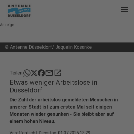
menu
Anzeige
©
Antenne Düsseldorf/ Jaquelin Kosanke
mail
open_in_new
Teilen:
Etwas weniger Arbeitslose in
Düsseldorf
Die Zahl der arbeitslos gemeldeten Menschen in
unserer Stadt ist zum ersten Mal seit einigen
Monaten wieder gesunken - Sie bleibt aber auf
einem hohen Niveau.
Veröffentlicht:
Dienstag, 01.07.2025 13:29