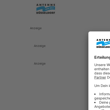
Anzeige
Anzeige
Anzeige