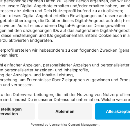
Einheimische, wie auch Besucher unserer Stadt könn
lauschen, wenn sie die Geschichten hinter den große
erzählen. Altstadt, Medienhafen, Architektur oder T
andere mehr. Alle Führungen finden im Freien statt un
online, über die Telefonhotline und in der Tourist-I
Hier geht's zur
Buchung
.
Telefon-Hotline: 0211 17 202-867
Anzeige