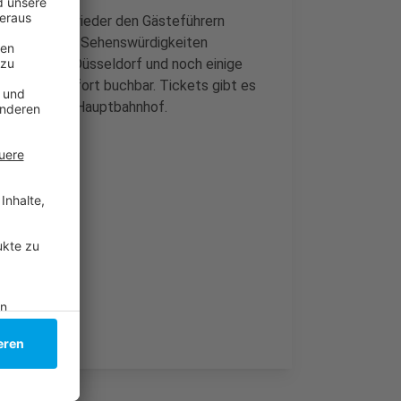
en nun also wieder den Gästeführern
n und kleinen Sehenswürdigkeiten
he Sound of Düsseldorf und noch einige
d sind ab sofort buchbar. Tickets gibt es
nformation am Hauptbahnhof.