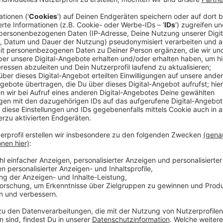
Gegen 2.30 Uhr hat auch die Warn-App NINA angesch
Brand. Es kommt zu Geruchsbelästigungen und Rauch
vorsorglich sollten Anwohner aber Fenster und Türen
Polizei hat uns bestätigt, dass bis zu 40 Busse der
Die Feuerwehr spricht bei Twitter von "einer Vielzahl
und Facebook zu sehen sind, hören wir immer wieder 
man davon aus, dass die die Löscharbeiten noch Stun
auch die Rheinbahn gemeldet. Auch sie berichtet, da
komplett niedergebrannt ist. Es wird daher, so schr
Donnerstagmorgen (1. April) zu Verspätungen im Fa
Anzeige
Die Erstmeldung der Feuerwehr bei Twitter:
Anzeige