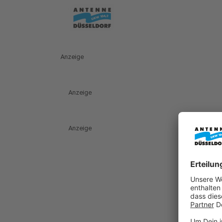
Anzeige
Anzeige
Anzeige