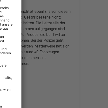
lagen und berichtet ebenfalls von diesem
niederschlag. Gefahr bestehe nicht;
 geschlossen halten. Die Leitstelle der
 Rheinbahn in Flammen aufgegangen sind.
 an Bussen".
Auf Videos, die bei Twitter
auch Explosionen. Bei der Polizei geht
den dauern werden. Mittlerweile hat sich
ss die Halle mit rund 40 Fahrzeugen
eibt es das Unternehmen, am
hrbetrieb kommen.