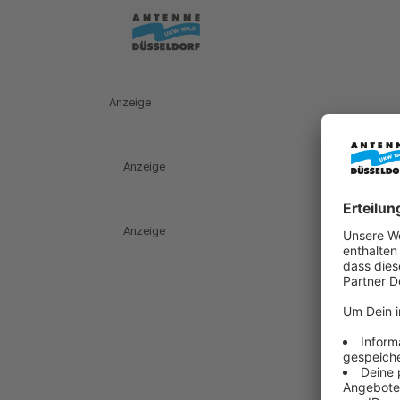
Anzeige
Anzeige
Anzeige