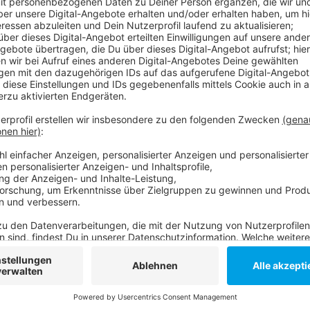
Rhein Fire ist sehr gut in die Saison der European Le
zwei Auswärtsspielen zwei Siege feiern. Heute wird m
Vorverkauf gingen bereits über 6.000 Tickets weg.
Anzeige
Weitere Infos und Links zum Thema
Anzeige
Hier geht es zu Rhein Fire:
Anzeige