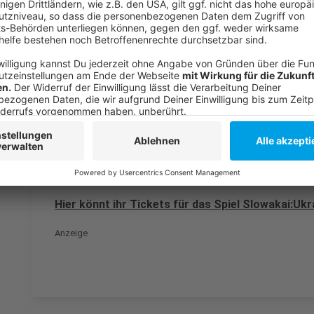
Anzeige
Weitere Infos und Links zum Thema:
Anzeige
Ausführliche Infos zur Anreise
Unsere große EM-Themenseite
Weitere Nachrichten rund um die Nationalmanns
Hier könnt ihr Tickets für das Spiel Slowakai:Uk
Anzeige