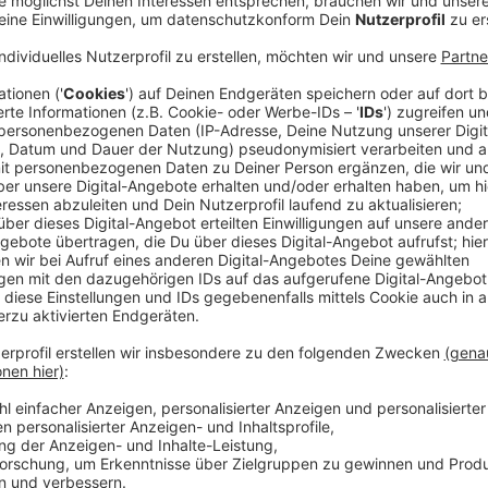
Die Fan Zonen waren trotz des wechselhaften Wetter
Fußball-Stimmung in der Stadt nochmal steigern. Den
Düsseldorfer Arena. Ab 21 Uhr trifft Österreich auf Fr
Highlights der Vorrunde sagt auch Thomas Neuhäuser
Düsseldorf:
Anzeige
Thomas Neuhäuser, Projektleiter EURO 24 in Düs
Einschätzung Österreich - Frankreich
Anzeige
Die französischen Fans werden wir vor dem Spiel vo