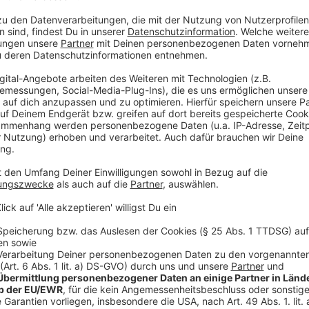
Thomas Neuhäuser der Projektleiter für die EURO in 
Anzeige
Thomas Neuhäuser, Projektleiter EURO 24 in Düs
Was plant Frankreich?
Anzeige
Die österreichischen Fans treffen sich vorher im Rh
zusammen zur Arena laufen. Wer keine Tickets hat, 
auch in den drei Fanzonen auf dem Burgplatz, am Sc
schauen.