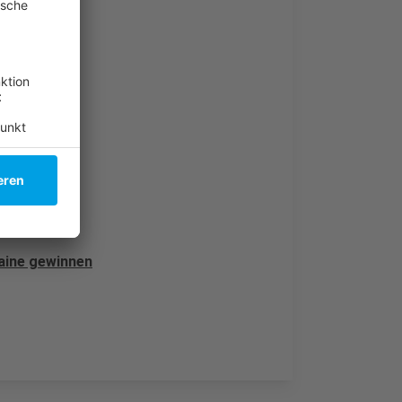
chaft
raine gewinnen