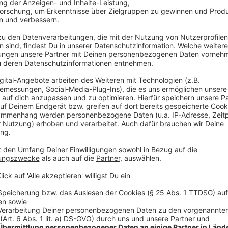
Der erste Automat steht am Vogelsanger Weg in de
Automaten ist einfach und unkompliziert, erklärt Fied
Anzeige
Secret Pack-Betreiber Oliver Fieder
Zum Ablauf am Automaten
Anzeige
Bei großem Andrang kann es in den ersten Tagen je
Nachfrage hoch sein könnte.