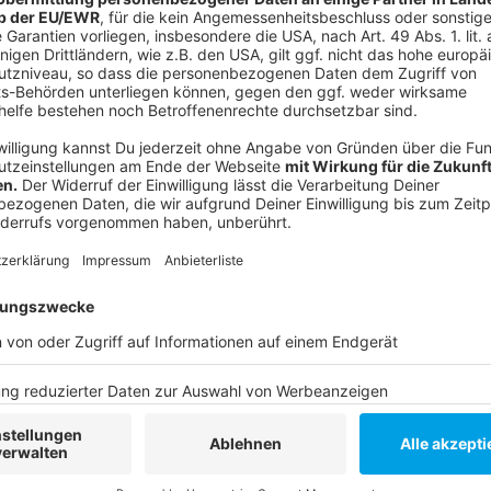
Anzeige
Überraschungspakete für Neugierige
Anzeige
Die Secret Pack-Automaten bieten eine spannende 
erwerben. Diese innovative Idee könnte besonders Ne
lieben, nicht zu wissen, was sie erwartet.
Anzeige
Weitere Infos und Links zum Thema:
Anzeige