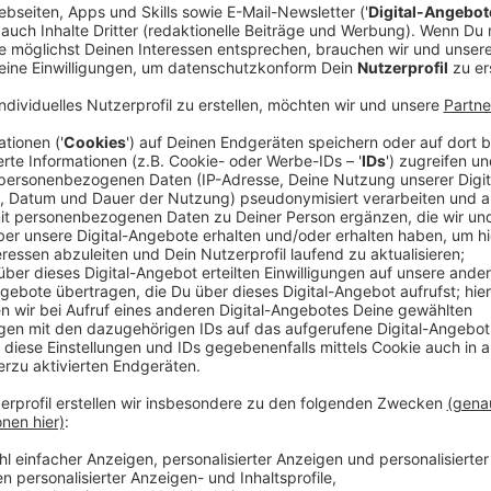
Anzeige
Die Preise liegen zwischen 10 und 15 Euro, abhängig 
Fieder verspricht, dass die Automaten regelmäßig ne
Anzeige
Secret Pack-Betreiber Oliver Fieder
Der Automat wird ständig neu befüllt.
Anzeige
Standort und Funktionsweise
Anzeige