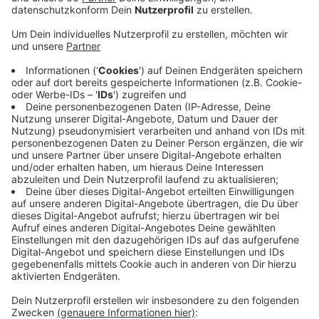
Anzeige
Zu Beginn der Sitzung gedachte Oberbürgermeister
Geisel der Todesopfer und wünschte den Erkrankten
gute Genesung. Außerdem appellierte er an die Stadt,
zuversichtlich zu bleiben und zusammen zu stehen.
Davon ist hier in der Ratssitzung nicht sonderlich viel
zu sehen. Die Kommunalwahl wirft ihre Schatten
voraus. Die FDP lehnte den Antrag, die Zeit der
Corona-Debatte zu begrenzen ab. Die OB-Kandidatin
der FDP, Strack-Zimmermann, kritisierte Geisels
Umgang mit der Krise. Er habe die Gefahr
heruntergespielt. Applaus gab es für die Rede kaum.
Aus den Reihen der SPD kamen stattdessen wütende
Zwischenrufe.