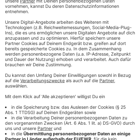
vom Virus-Typ ab. Es gibt zwei Varianten: Den
westafrikanischen Typ und den Typ des
Kongobeckens. In Europa tritt bisher der weniger
gefährliche westafrikanische Typ auf.
Anzeige
Wie versucht man, das Problem
einzudämmen?
Anzeige
Die auftretenden Fälle sollen jetzt isoliert werden.
Gleichzeitig werden die Kontaktpersonen ermittelt
und isoliert. Gesundheitsminister Karl Lauterbach
(SPD) geht davon aus, dass hier keine neue Pandemie
droht: "Aufgrund der bisher vorliegenden Erkenntnisse
gehen wir davon aus, dass das Virus nicht leicht