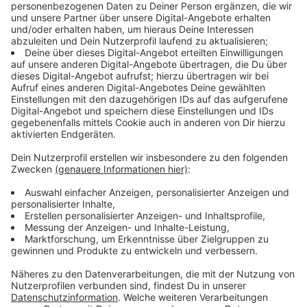
Anzeige
Wie gefährlich ist das Affenpocken-Virus für
diejenigen, die sich damit angesteckt haben?
Anzeige
Es ist eine ernstzunehmende Krankheit, sagen
Mediziner. In der Regel verursacht das Virus meist nur
milde Symptome wie Fieber, Kopf- und
Muskelschmerzen und eben diesen pockenartigen
Hautausschlag. Gefährlich werden kann eine Infektion
allerdings für immungeschwächte Menschen, also zum
Beispiel Tumor-Patienten und für Kinder und
Schwangere. Eine Infektion kann im schlimmsten Fall
auch tödlich sein. Wie groß die Gefahr ist, hängt auch