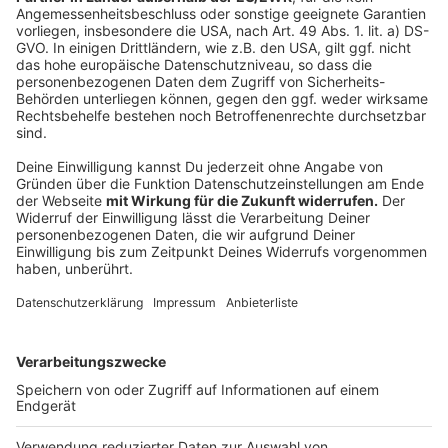
übertragbar ist und dass dieser Ausbruch eingegrenzt
werden kann. Das kann gelingen, wenn wir jetzt sehr
schnell handeln", so Lauterbach. Wer sich bereits in
den 70er/80er-Jahren gegen Pocken geimpft hat, hat
Glück. Denn die Impfung schützt zumindest gegen
einen schweren Verlauf. Wer zur Risikogruppe gehört,
kann sich auch mit einer neuen Generation des
Pockenimpfstoffs impfen lassen. Belgien geht weiter
und hat zum Schutz eine 21-Tage-Quarantäne für
Infizierte angeordnet - auch in GB empfiehlt die
Gesundheitsbehörde eine dreiwöchige Quarantäne.
Das deutsche Gesundheitsministerium hat sich noch
nicht final dazu positioniert.
Autor: Thorsten Ortmann
Anzeige