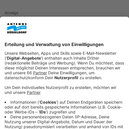
Anzeige
Kann man das Virus mit dem Corona-Virus
vergleichen?
Anzeige
Nein, es gibt deutliche Unterschiede. Der Wichtigste:
das Affenpocken-Virus überträgt sich nicht so leicht
wie das Sars-Cov2-Virus. Es kann sich zwar auch durch
größere Tröpfchen in der Atemluft übertragen. Aber
im Normalfall braucht man engen Körperkontakt zu
einer infizierten Person, sagt Virologe Jonas Schmidt-
Chanasit: "Es gibt eine Häufung bei Männern, die Sex
mit Männern haben und gerade in dem Bereich sollte
man jetzt eben besonders wachsam sein."