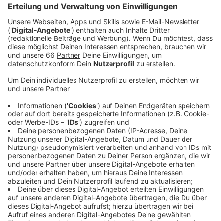
Anzeige
In zehn Nächten wird gearbeitet
Anzeige
Als erstes werden die alten Betonmasten
ausgetauscht, anschließend werden die Oberleitungen
erneuert. Die Arbeiten starten am Sonntag
(22.02.2026). In den kommenden zwei Wochen wird
dann in zehn Nächten gearbeitet, jeweils ab 21 Uhr. Die
Bahnen enden in Richtung Krefeld bereits an der
Haltestelle "Lörick". Von dort aus geht es dann mit
Bussen bis nach Krefeld. Insgesamt dauern die
Arbeiten an der gesamten Anlage drei Jahre. Die
Rheinbahn versucht die Strecke hauptsächlich nachts