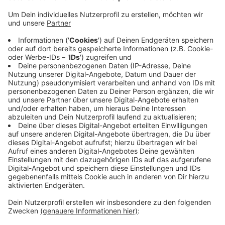
Anzeige
An allen Tagen sind Festzelt und Kirmes auf dem
Veranstaltungsgelände geöffnet. Highlight ist wie
immer am Sonntag der Festumzug durchs Dorf. Je
nach Wetter kommen bis zu 20.000 Besucher. Ab dem
Vormittag wird der Großteil Urdenbachs abgesperrt.
Weil es kaum Parkplätze gibt, empfiehlt sich die
Anreise mit öffentlichen Verkehrsmitteln. Das
Programm steht auch online auf ad.de unter
Nachrichten.
Anzeige