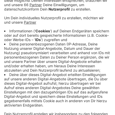
Anzeige
Am Corneliusplatz an der Königsallee gab es für
Autofahrer mehr als 50 Anzeigen oder Bußgelder, vier
Fahrzeuge wurden obendrein sichergestellt. Darunter
war auch ein früherer amerikanischer Schulbus. Der
Besitzer hatte das Fahrzeug zum Partybus umgebaut
und dadurch gegen diverse Sicherheitsvorschriften
verstoßen. Der Bus wurde von der Polizei
sichergestellt.
Anzeige
Weitere Infos und Links zum Thema
Anzeige