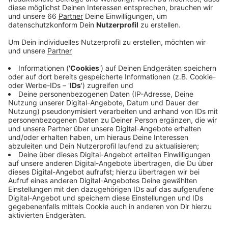
Anzeige
Neben Corona stecken sich aktuell viele mit Rhino-
oder Influenzaviren an. Ein Grund dafür: In den
vergangen zwei Jahren gab es wegen Corona viele
Hygienemaßnahmen - Unser Immunsystem sei jetzt
nicht mehr „trainiert", so ein Sprecher des
Apothekerverbandes Nordrhein. Um uns zu schützen
sollten wir weiterhin Hygienemaßnahmen wie
Händewaschen beachten. Außerdem sollten wir uns
gegen Grippe impfen lassen.
Anzeige
Weitere Infos und Links zum Thema
Anzeige