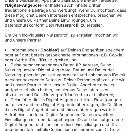
Veröffentlicht:
Donnerstag, 25.01.2024 06:18
Anzeige
Mit ihrem Spieltagsmotto "Für alle, aber gegen Hass
und Ausgrenzung" möchte die Fortuna in
Zusammenarbeit mit der Mahn- und Gedenkstätte
Düsseldorf ein Zeichen setzen. Deshalb sind mehrere
Aktionen geplant. Zum Beispiel werden in der
ansonsten ausverkauften Arena einige Sitze leer
bleiben. Damit gedenkt die Fortuna zwölf
Düsseldorfern, die im Holocaust verschleppt und
ermordet wurden. Außerdem werden die Fortuna
Spieler mit besonderen Aufwärmshirts auflaufen. Dort
ist das Motto des Spieltags abgedruckt. Die
getragenen Shirts werden dann versteigert. Der Erlös
geht an die Einrichtung "Respekt und Mut" in