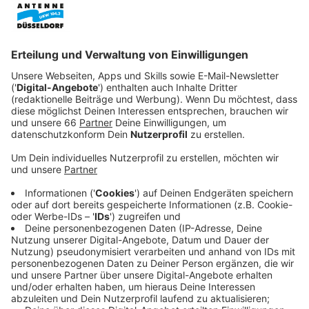
Veröffentlicht:
Freitag, 17.05.2024 20:42
Anzeige
Doch dann verschwindet sein neunjähriger Sohn Edgar
(Ivan Morris Howe) plötzlich spurlos auf dem
Schulweg. Für seinen Vater steht nun die schlimmste
Zeit seines Lebens bevor. Völlig verzweifelt begibt
sich Vincent auf die Suche nach seinem geliebten
Sohn. Aber es gibt keine Hinweise auf den Verbleib von
Edgar und so beginnen Schuldgefühle und Ängste
Vincent langsam die Luft zum Atmen zu nehmen.
Während Vincent immer weniger auf die Hilfe der
Polizei vertraut, setzt er jetzt alle Hoffnung auf das
blaue Puppen-Monster Eric. Das von Edgar erdachte
Monster könnte der Schlüssel sein, um den Jungen
dazu bewegen zu können, wieder nach Hause zu
kommen.