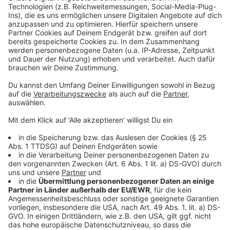
Mehr Informationen
Eric ist rund 2 Meter groß und ein „freundliches“
Monster. Kann er Edgar dazu bringen, wieder nach
Akzeptieren
Hause zurückzukehren?
powered by
Usercentrics Consent
Anzeige
Management Platform
©
Copyright: Netflix
Edgar ist plötzlich verschwunden - Vincent ist
verzweifelt.
Anzeige
©
Copyright: Netflix
Das Monster Eric soll Edgar zurück nach Hause lotsen.