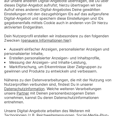
zahlreiche internationale Neuheiten sowie
Weltpremieren erleben. Insgesamt 330 Aussteller
präsentierten ihre Produkte und Innovationen, was die
Messe zu einem Highlight für Fahrradfans machte.
Anzeige
Cyclingworld 2026: Termin steht fest
Anzeige
Es gibt bereits einen Termin für das kommende Jahr:
Die
Cyclingworld
Messe findet vom 20. bis 22. März
2026 statt. Fahrradbegeisterte können sich auf
weitere spannende Neuheiten und Testmöglichkeiten
freuen.
Anzeige