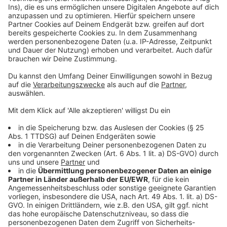
Weitere Infos und Links zum Thema:
Anzeige
Die Bilanzmeldung der Organisatoren
So haben wir zum Start der Messe berichtet
Heute (31. März 2025) wurden im Fundbüro Fahrräder
versteigert
Vier neue Fahrradstationen geplant
Neue Radleitroute von Meerbusch nach Gerresheim
Anzeige