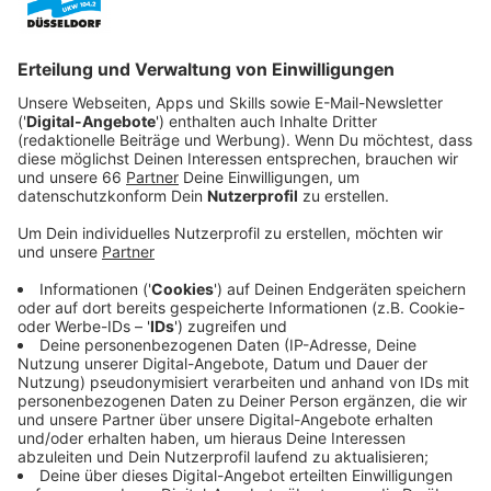
Veröffentlicht:
Montag, 31.03.2025 12:47
Anzeige
Im Vergleich zum Vorjahr konnte die Besucherzahl
gesteigert werden (2024: 25.000). Auch die Zahl der
registrierten Testfahrten nahm um 20% auf 12.000 zu.
Anzeige
Internationale Neuheiten und Weltpremieren
Anzeige
Besucherinnen und Besucher konnten am Wochenende
in die Welt der Fahrräder und E-Bikes eintauchen und