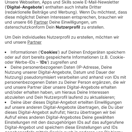
Anzeige
Die Fortuna braucht im Abstiegskampf jeden Punkt,
nach zuletzt zwei deutlichen Niederlagen ist das
Team auf Platz 16 abgerutscht. Trotz der zuletzt
schlechten Ergebnisse rechnet Fortuna-Trainer
Friedhelm Funkel mit einem beherzten Auftritt seiner
Mannschaft.
Anzeige