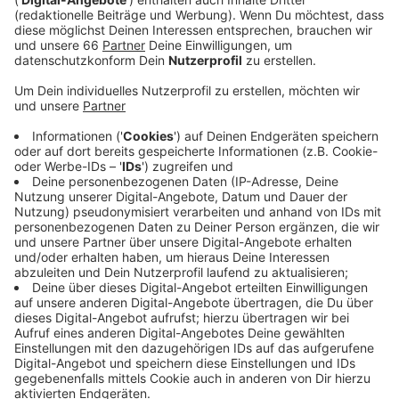
Düsseldorfer einen persönlichen Ort in der Stadt
schaffen können.
Veröffentlicht:
Mittwoch, 28.06.2023 06:11
Anzeige
Außerdem sollen sich die Patenschaften als Geschenk
zur Hochzeit oder zum Geburtstag eignen. Wir als
Paten können dann aus verschiedenen Sorten und
Farben auswählen. Eine Rosenpatenschaft kostet für
ein Jahr 100 Euro - Rabatt gibt es, wenn wir mehrere
Jahre Paten sein möchten.
Anzeige
Weitere Infos und Links zum Thema