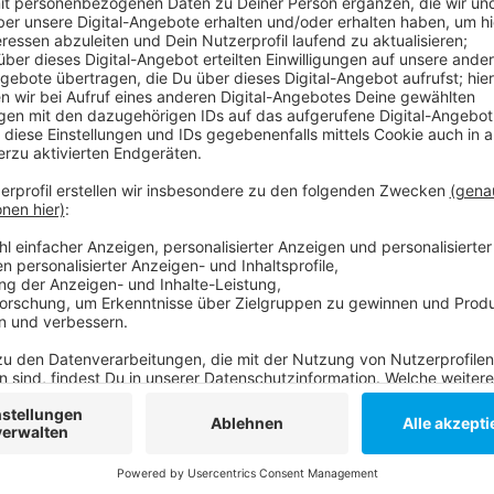
Comedy
Elvis Eifel - "Leihhündchen"
Anzeige
Anzeige