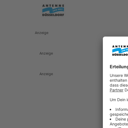
Anzeige
Anzeige
Anzeige