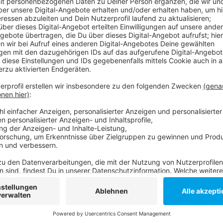
Elvis Eifel - "Kanalratte"
Anzeige
Anzeige