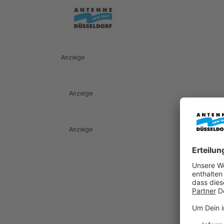
Anzeige
Anzeige
Anzeige