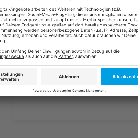
müssen am Ende mit lachen - wenn auch nicht immer. 
bekommen könnt, ist Elvis nun unter die Podcaster 
die Uhr zur Verfügung. Hier bekommt Ihr außerdem den
Telefonate in längerer Version. Elvis wird sich mit K
Telefonate aus den letzten zwei Jahrzehnten unterha
ergangen ist und wobei er selbst mal ins Schleuder
und bitte nicht erschrecken, wenn dabei das Telefon k
Eifel dran sein.
Anzeige
Anzeige