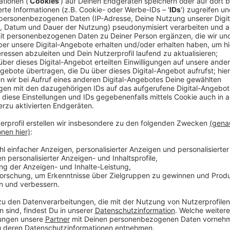
Anzeige
Comedy
Elvis Eifel - Der Podcast: "Tel
Anzeige
Anzeige
Vorstellen brauchen wir ihn euch nicht. Seit 2003 trei
seine Späße am Telefon mit seinen Hörerinnen und Hö