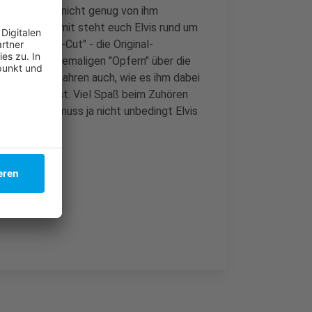
Und weil ihr nicht genug von ihm
gegangen. Somit steht euch Elvis rund um
 "Directors-Cut" - die Original-
ollegen und ehemaligen "Opfern" über die
lten. Wir erfahren auch, wie es ihm dabei
n gekommen ist. Viel Spaß beim Zuhören
lingelt. Es muss ja nicht unbedingt Elvis