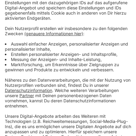
Vorstellen brauchen wir ihn euch nicht. Seit 2003
treibt Jürgen Bangert nun als "Elvis Eifel" seine Späße
am Telefon mit seinen Hörerinnen und Hörern im Radio.
Aber selbst seine 'Opfer' müssen am Ende mit lachen -
wenn auch nicht immer. Und weil ihr nicht genug von
ihm bekommen könnt, ist Elvis nun unter die Podcaster
gegangen. Somit steht euch Elvis rund um die Uhr zur
Verfügung. Hier bekommt Ihr außerdem den
"Directors-Cut" - die Original-Telefonate in längerer
Version. Elvis wird sich mit Kollegen und ehemaligen
"Opfern" über die Telefonate aus den letzten zwei
Jahrzehnten unterhalten. Wir erfahren auch, wie es ihm
dabei ergangen ist und wobei er selbst mal ins
Schleudern gekommen ist. Viel Spaß beim Zuhören und
bitte nicht erschrecken, wenn dabei das Telefon
klingelt. Es muss ja nicht unbedingt Elvis Eifel dran
sein.