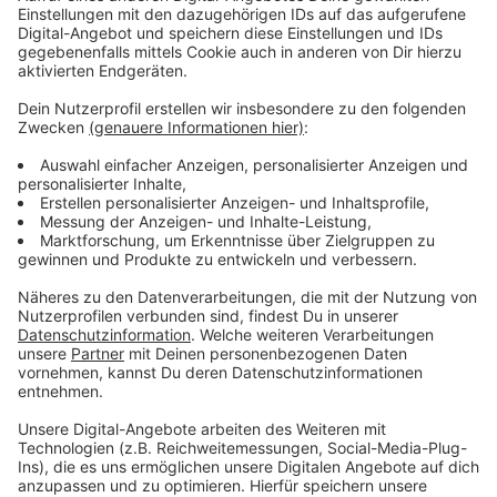
Anzeige
Vorstellen brauchen wir ihn euch nicht. Seit 2003
treibt Jürgen Bangert nun als "Elvis Eifel" seine Späße
am Telefon mit seinen Hörerinnen und Hörern im Radio.
Aber selbst seine 'Opfer' müssen am Ende mit lachen -
wenn auch nicht immer. Und weil ihr nicht genug von
ihm bekommen könnt, ist Elvis nun unter die Podcaster
gegangen. Somit steht euch Elvis rund um die Uhr zur
Verfügung. Hier bekommt Ihr außerdem den
"Directors-Cut" - die Original-Telefonate in längerer
Version. Elvis wird sich mit Kollegen und ehemaligen
"Opfern" über die Telefonate aus den letzten zwei
Jahrzehnten unterhalten. Wir erfahren auch, wie es ihm
dabei ergangen ist und wobei er selbst mal ins
Schleudern gekommen ist. Viel Spaß beim Zuhören und