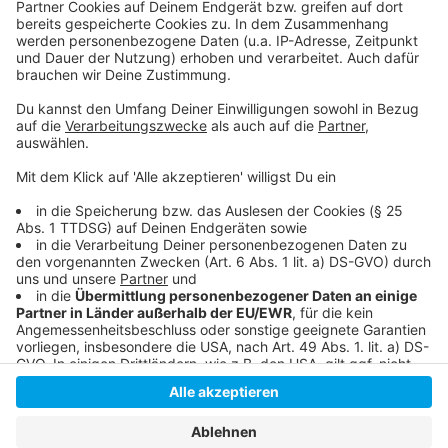
bitte nicht erschrecken, wenn dabei das Telefon
klingelt. Es muss ja nicht unbedingt Elvis Eifel dran
sein.
Anzeige
Anzeige
Anzeige
Anzeige