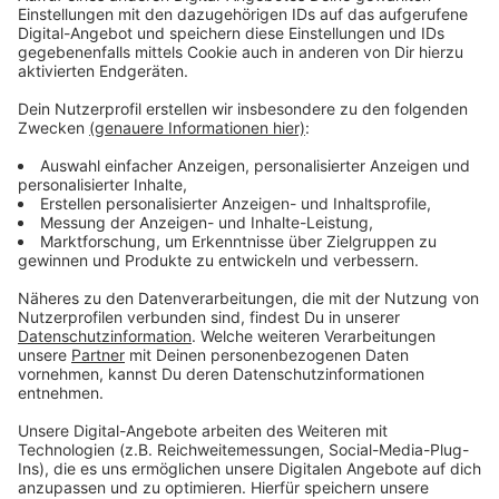
Anzeige
Vorstellen brauchen wir ihn euch nicht. Seit 2003
treibt Jürgen Bangert nun als "Elvis Eifel" seine Späße
am Telefon mit seinen Hörerinnen und Hörern im Radio.
Aber selbst seine 'Opfer' müssen am Ende mit lachen -
wenn auch nicht immer. Und weil ihr nicht genug von
ihm bekommen könnt, ist Elvis nun unter die Podcaster
gegangen. Somit steht euch Elvis rund um die Uhr zur
Verfügung. Hier bekommt Ihr außerdem den
"Directors-Cut" - die Original-Telefonate in längerer
Version. Elvis wird sich mit Kollegen und ehemaligen
"Opfern" über die Telefonate aus den letzten zwei
Jahrzehnten unterhalten. Wir erfahren auch, wie es ihm
dabei ergangen ist und wobei er selbst mal ins
Schleudern gekommen ist. Viel Spaß beim Zuhören und