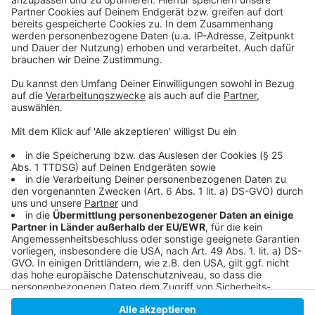
dabei ergangen ist und wobei er selbst mal ins
Schleudern gekommen ist. Viel Spaß beim Zuhören und
bitte nicht erschrecken, wenn dabei das Telefon
klingelt. Es muss ja nicht unbedingt Elvis Eifel dran
sein.
Anzeige
Anzeige
Anzeige
Anzeige