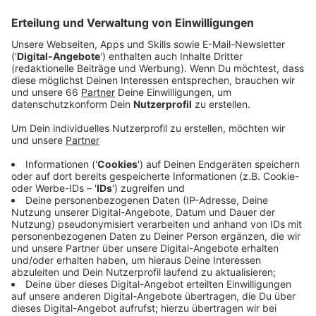
Veröffentlicht:
Freitag, 07.10.2022 03:45
Anzeige
Comedy
Elvis Eifel - "Dauerbaustelle"