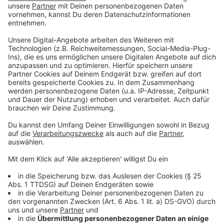
Der Start der "ePA für alle" soll einen Durchbruch für
die lange stockende Digitalisierung bringen. Als
wählbares Angebot, um das sich Versicherte aktiv
kümmern mussten, waren E-Akten bereits 2021
eingeführt worden. Sie wurden bisher aber kaum
genutzt: Zu Jahresbeginn gab es 1,9 Millionen ePAs
bei mehr als 74 Millionen gesetzlich Versicherten. Ein
Gesetz der Ampel-Koalition kehrte daher das Prinzip
um: Nun bekommen alle eine ePA, außer man
widerspricht aktiv (Opt-out). Die Widerspruchsquote
liegt laut Kassen-Spitzenverband im Schnitt bei fünf
Prozent. Auch private Versicherungen können ePAs
anbieten.
Anzeige
Schutz der sensiblen Gesundheitsdaten