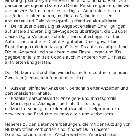
Transparenz etwa über Befunde, Laborwerte,
Diagnosen, Medikamente und Abrechnungen ihrer
Kasse. Wer möchte, kann in seine ePA hineinschauen
und auch Daten einstellen, man muss es aber nicht.
Einsehen kann man sie über eine App der jeweiligen
Kasse zum Beispiel auf Smartphones, Tablets oder
Laptops. Was Ärzte und Ärztinnen einstellen und wer
worauf zugreifen darf, kann jeweils festgelegt werden.
Bei einem Kassenwechsel kann man die Daten
mitnehmen. Generell bleibt die ePA freiwillig, man kann
auch später noch widersprechen und sie löschen
lassen.
Anzeige
Umstellung auf "Opt-out"
Anzeige