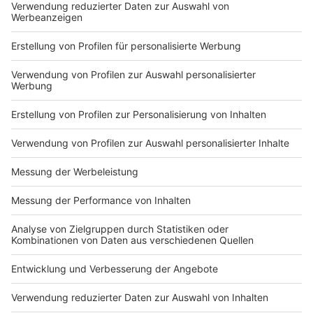
©
picture alliance/dpa/dpa-Pool | Rolf
Vennenbernd
Bundesgesundheitsminister Karl Lauterbach (SPD) vor
dem Start der elektronischen Patientenakte.
Anzeige
Zugang zur eigenen Akte
Anzeige
Für Versicherte gibt es bei der ersten Anmeldung in
der
ePA-App ebenfalls Sicherheitsanforderungen
.
Gebraucht wird ein elektronischer Personalausweis mit
Geheimnummer (Pin) - oder die elektronische
Gesundheitskarte mit Pin, die man auf Antrag von der
Krankenkasse bekommt. Für die spätere App-Nutzung