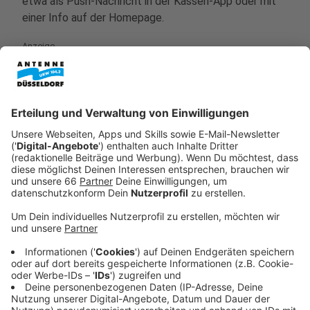
etwa als Push-Nachricht in der Kassen-App oder mit
einer Info auf der Homepage.
Anzeige
©
picture alliance/dpa | Jens Kalaene
In einer Studie haben viele Menschen der
elektronischen Patientenakte positiv
gegenübergestanden.
Anzeige
Mehr Einblicke für Versicherte
Anzeige
Für Patientinnen und Patienten bringt die
E-Akte
mehr