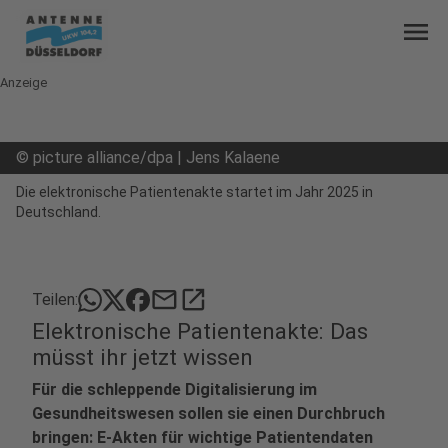
menu
Anzeige
©
picture alliance/dpa | Jens Kalaene
Die elektronische Patientenakte startet im Jahr 2025 in
Deutschland.
mail
open_in_new
Teilen:
Elektronische Patientenakte: Das
müsst ihr jetzt wissen
Für die schleppende Digitalisierung im
Gesundheitswesen sollen sie einen Durchbruch
bringen: E-Akten für wichtige Patientendaten