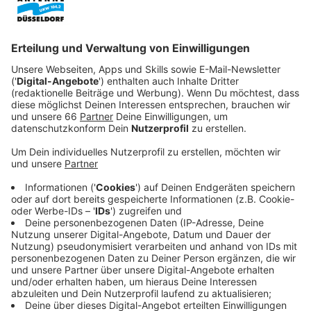
Zeit soll Rodrigo Diaz de Vivar (Jaime Lorente)
alias El Cid sein Erbe antreten und zum Ritter
werden. Auch um Rache zu nehmen für den Tod
seines Vaters.
Veröffentlicht:
Dienstag, 08.12.2020 21:42
Anzeige
Doch El Cid gerät mitten rein in ein gefährliches Spiel
aus Intrigen und Seilschaften. Und auch König
Ferdinands Ehefrau, seine Brüder und seine Kinder
verfolgen nur ihre eigenen Ziele.
El Cid treibt es zunächst zu den Mauren, deren
Heerführer er schnell wird und so seinen Spitznamen
erhält. Doch El Cid wird die Seiten wechseln müssen,
um sein Erbe anzutreten und blutige Rache zu nehmen.