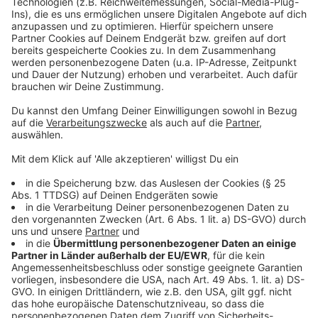
Mehr Informationen
El Cid ist auf der Suche. Nach seiner Rolle im Leben
und nach dem Mörder seines Vaters.
Akzeptieren
Anzeige
powered by
Usercentrics Consent
Management Platform
©
Copyright: Amazon Prime Video
El Cid bietet allen die Stirn - auch den Königen.
Anzeige
©
Copyright: Amazon Prime Video
Wo El Cid auftaucht, sind blutige Kämpfe nicht fern...
Anzeige