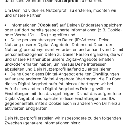
Etwa zwei Monate lang war die Eisbahn rund um den
Schalenbrunnen aufgebaut. Ab heute kommen die
Buden, die Almhütte und die Eisfläche wieder weg. Der
Corneliusplatz wird aber nicht sofort wieder
hergerichtet, sobald die Eisbahn abgebaut ist. Es wäre
jetzt noch zu kalt, um Rollrasen zu verlegen, sagt die
Stadt. Wenn das Wetter mitspielt, soll der
Corneliusplatz ab dem Frühjahr erst grün und ein wenig
später mit tausenden Blumen auch wieder bunt
werden. Im November kehrt dann die Eisbahn wieder
zurück.
Anzeige