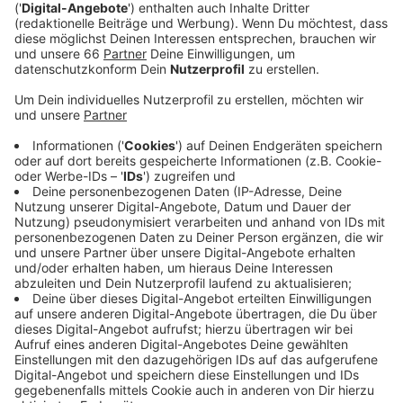
Anzeige
Wegen notwendigen Arbeiten an Weichen, Gleisen und
für den neuen Hochbahnsteig an der Prinzenallee ist
der Abschnitt zwischen den Haltestellen Belsenplatz
und Am Seestern sowie Krefeld Dießem gesperrt. Die
Bahnen der U76 enden aus der Innenstadt kommend
bereits am Belsenplatz. Auf der gesperrten Strecke
Richtung Krefeld sind dann Ersatzbusse im Einsatz. Die
Stadtbahnlinien U70 und U77 fahren während der
Bauarbeiten gar nicht. Hier setzt die Rheinbahn
zusätzliche Bahnen auf der Linie U75 ein. Außerdem
bittet sie die Fahrgäste, am Belsenplatz in die
Ersatzbusse zu steigen.
Anzeige