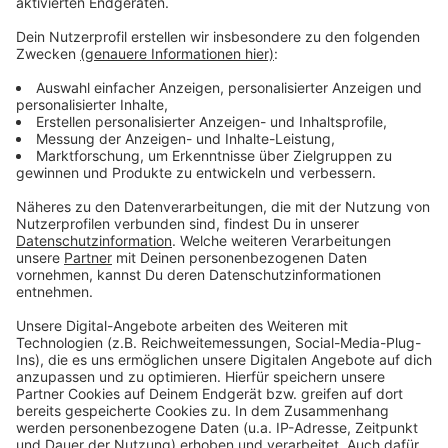
Weitere Infos und Links zum Thema:
Anzeige
Ausführliche Infos der Rheinbahn
Unter der Woche gab es den Spatenstich für einen
neuen Hochbahnsteig an der Haltestelle
"Prinzenallee"
Auch auf der Südbrücke gibt es seit Freitag
Verkehrseinschränkungen
Anzeige