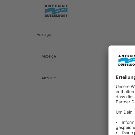
Anzeige
Anzeige
Anzeige