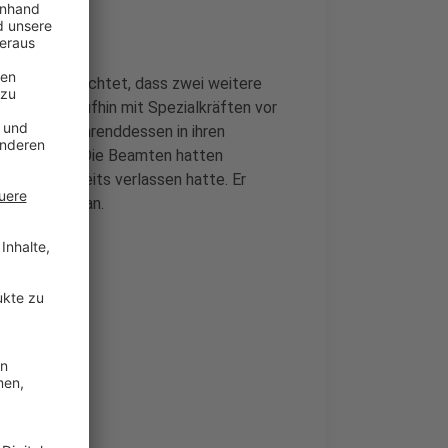
chüler beobachtet, dass zwei weitere
zei war daraufhin mit Spezialkräften vor
s mussten währenddessen in ihren
satz vorbei. Die Beamten hatten
Gelände bereits verlassen hatte. Er
ngen dauern an.