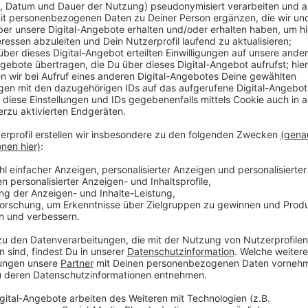
Anzeige
Nach derzeitigem Stand der Ermittlungen habe ein S
Schüler offenbar mit einer Waffe hantierten. Die Poli
Ort. Die Schülerinnen und Schüler des Berufskolleg
Klassenzimmern ausharren. Gegen 16 Uhr war der Ein
herausgefunden, dass ein Schüler mit der Waffe das 
konnte in Ratingen angetroffen werden. Die Ermittlu
Anzeige
Weitere Infos und Links zum Thema:
Anzeige
Meldung der Düsseldorfer Polizei dazu: