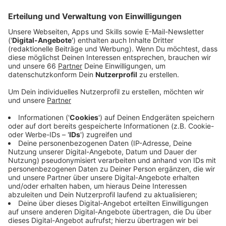
Paulsmühlenstraße/Am Mönchgraben gerufen
worden.
Veröffentlicht:
Mittwoch, 16.04.2025 14:08
Anzeige
Gegen kurz vor elf sind mehrere Notrufe bei der
Feuerwehr eingegangen. Als die Einsatzkräfte in
Benrath ankamen, stellten sie ein Feuer im
Dachgeschoss eines Hauses auf der
Paulsmühlenstraße fest. Eine Person musste aus dem
Gebäude geborgen werden, nach
Reanimationsversuchen ist sie laut eines
Feuerwehr
sprechers aber noch am Einsatzort
verstorben. Weitere Verletzte hat es laut Feuerwehr
keine gegeben