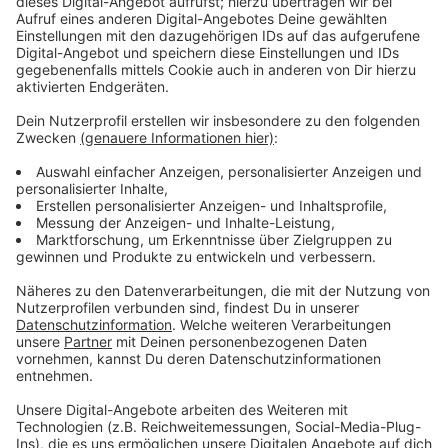
Veröffentlicht:
Dienstag, 25.06.2019 14:51
Anzeige
Wir benötigen Ihre
Zustimmung, um den YouTube
Video-Service zu laden!
Wir verwenden einen Service eines
Drittanbieters, um Videoinhalte
einzubetten. Dieser Service kann
Daten zu Ihren Aktivitäten
sammeln. Bitte lesen Sie die
Details durch und stimmen Sie der
Nutzung des Service zu, um dieses
Video anzusehen.