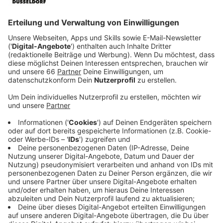
Thamilchelvan) befinden sich im besten Alter und
doch mitten in einer schwierigen Sinneskrise. Um
dieser zu entkommen, greifen sie auf eine
ungewöhnliche Methode zurück und gründen
kurzerhand das erste männliche
Snychronschwimmteam der örtlichen Badeanstalt.
Von nun an sind die Männer mit Badekappe und
Badehose bewaffnet und wollen sie es auch mit
der internationalen Konkurrenz im Wasserballett
aufnehmen. Angefeuert und gedrillt wird das Team
von den zwei Trainerinnen Delphine (Virginie Efira)
und Amanda (Leïla Bekhti), die ebenfalls mit ihren
Lebensumständen zu kämpfen haben. Trotzdem
sie dem Spott und der Skepsis ihrer Mitmenschen
ausgesetzt sind, wagen die Synchronschwimmer
den Sprung in ein Abenteuer, bei dem sie nicht nur
ihre Krisen überwinden, sondern auch über sich
hinauswachsen.