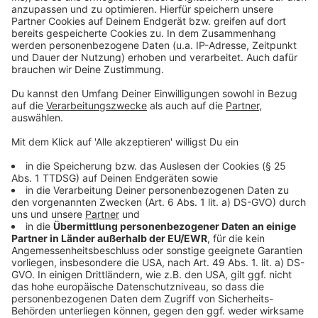
Mehr Informationen
Männer in der Sinnkrise - doch gemeinsam
"schwimmen" sie da raus!
Akzeptieren
Anzeige
powered by
Usercentrics Consent
Management Platform
©
Copyright Studiocanal GmbH
Gemeinsam trainieren die Männer für das große Ziel:
Die internationale Karriere im Wasserballett.
Anzeige
Anzeige