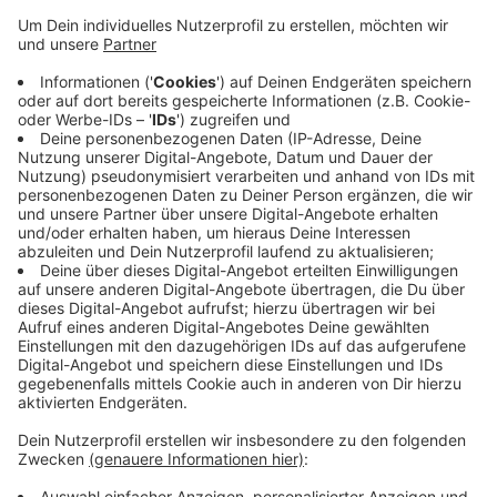
Anzeige
Die Nachfrage ist auch bei kalten Temperaturen recht
hoch, so die Stadtwerke. Trotzdem empfehlen die
Stadtwerke wettergerechtes Fahren. Vor allem bei
Nässe sollte die Geschwindigkeit gedrosselt werden.
Damit man sicher auf den E-Rollern unterwegs ist,
bieten die Stadtwerke auch ein Fahrtraining für die
Eddys an. Das nächste findet am 12. Oktober von
16.00 bis 20.00 Uhr im Ehrenhof statt. Die Teilnahme
ist umsonst.
Anzeige