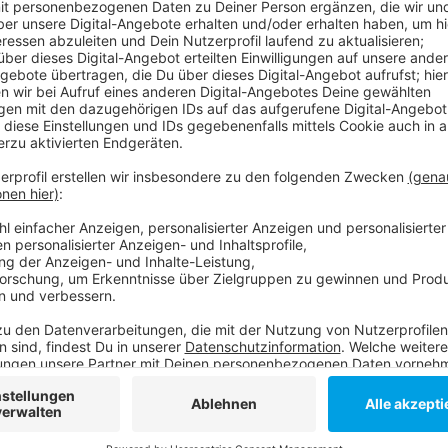
Und zwar am 5. September. Daneben gibt es noch zw
am 29. Juni in Stuttgart und am 5. Juli in Hamburg. T
es ab nächste Woche Mittwochmorgen 9 Uhr.
Anzeige
Weitere Infos und Links zum Thema:
Anzeige
Hier wird es Tickets geben:
Oder auch hier:
Anzeige