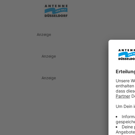
Anzeige
Anzeige
Anzeige