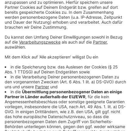
Für alle Interessierten hat das Land den “Knast-O-
Mat” online gestellt: Eine Seite auf der man anhand
von 20 Fragen testen kann, ob der Job überhaupt
etwas für einen ist. Den Link zum "Knast-O-Mat" findet
ihr hier:
https://www.menschen-im-
sinn.justiz.nrw/knast-o-mat
Autor: José Narciandi
Anzeige
Anzeige