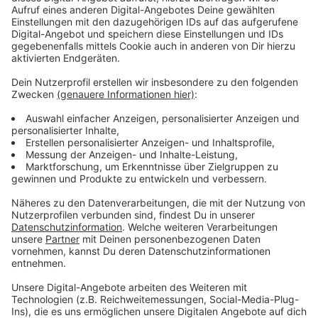
Spannende und gleichzeitig schwierige Arbeit
Anzeige
Zu den Aufgaben gehören das Betreuen der
Gefangenen, die Versorgung und die Beaufsichtigung.
Justizminister Peter Biesenbach macht aber keinen
Hehl daraus, dass die Arbeit auch schwierig ist.
Schließlich hat man es oft mit drogenabhängigen,
depressiven oder gewaltbereiten Menschen zu tun.
Anzeige
Mit dem "Knast-O-Mat" zum neuen Job
Anzeige