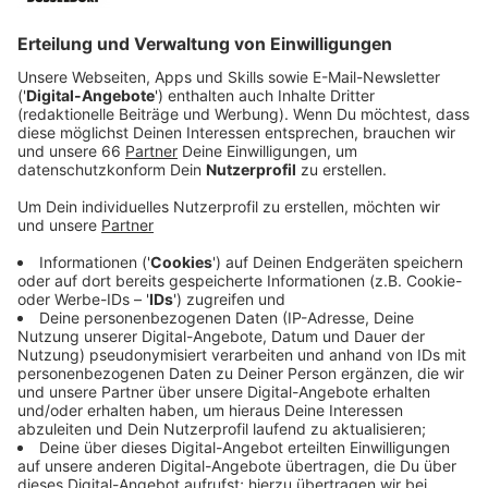
anzulocken.
Veröffentlicht:
Freitag, 25.10.2019 12:02
Anzeige
"Echter wird’s nicht. Du findest das reale Leben
spannender als Soziale Medien?" Das ist einer der
Sprüche, mit denen das Land neue Knast-Mitarbeiter
sucht. Im Moment fehlen in NRW etwa 400
Vollzugsbeamte. Gesucht werden Männer und Frauen -
egal welchen Alters - die es spannend finden, im
Gefängnis zu arbeiten. Die Ausbildung dauert zwei
Jahre. Während der Ausbildung kann man bis zu 1.600
Euro netto verdienen.
Anzeige