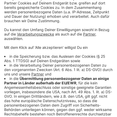
Auch die Aussage, dass E-Scooter-Fahrer einen
Führerschein besitzen müssen, stimmt nicht. Es wird
nicht einmal eine Mofa-Prüfbescheinigung benötigt.
Einzige Vorraussetzung: Das Mindestalter beträgt 14
Jahre.
Anzeige
Buß´gelderübersicht
Anzeige
Um sich noch einmal zu vergewissern, was die Polizei
und Ordnungshüter alles bestrafen dürfen folgt hier
eine Übersicht über den Bußgeldkatalog zum E-
Scooter-Fahren:
Bei Rot über die Ampel: zwischen 60 und 180 Euro