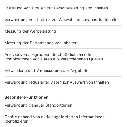
Fahrzeug muss zudem einer aktuellen Verordnung
entsprechen und eine gültige Betriebserlaubnis haben.
Anzeige
Mitnahme bei der Bahn
Anzeige
Wer als Pendler einen E-Scooter mit in die Bahn
nehmen möchte, darf das sogar kostenlos. Allerdings
muss das Gefährt zusammenklappbar sein. Falls der
eigene Elektroroller jedoch nicht zusammenklappbar
ist, muss eine Fahrradkarte gelöst werden. Im
regionalen Nahverkehr gelten wiederum
unterschiedliche Regelungen. Manche
Verkehrsbetriebe erlauben die Mitnahme der E-
Scooter, viele allerdings nur, wenn die Roller