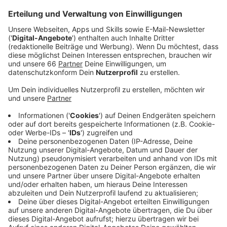
Wo darf überhaupt gefahren werden?
Anzeige
In einigen Situationen weichen E-Scooter-Fahrer auf
Bürgersteige und Gehwege aus. Das ist allerdings gar
nicht erlaubt - außer das Befahren wird durch
Zusatzzeichen ausdrücklich erlaubt. Die Roller sind
eigentlich nur auf Radwegen, Radfahrstreifen und in
Fahrradstraßen erlaubt. Fehlen diese, so darf auf die
Fahrbahnen - nicht Gehwege - ausgewichen werden.
Anzeige
Wir benötigen Ihre
Zustimmung, um den YouTube