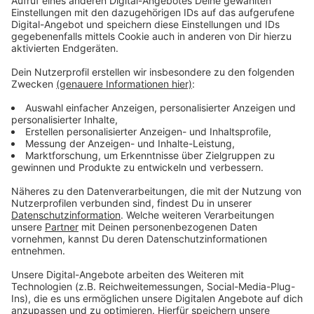
Video-Service zu laden!
Wir verwenden einen Service eines
Drittanbieters, um Videoinhalte
einzubetten. Dieser Service kann
Daten zu Ihren Aktivitäten
sammeln. Bitte lesen Sie die
Details durch und stimmen Sie der
Nutzung des Service zu, um dieses
Video anzusehen.
Mehr Informationen
Experten der Berufsgenossenschaften und sogar
Stuntleute haben einen E-Scooter in verschiedenen
Akzeptieren
Situationen im Straßenverkehr unter die Lupe
powered by
Usercentrics Consent
genommen.
Management Platform
Anzeige