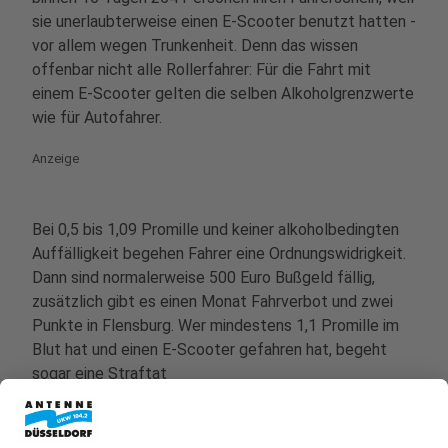
sie unerlaubterweise einen E-Scooter benutzt hatten -
vor allem wegen Trunkenheit. Denn das wissen
offenbar nicht alle Rollerfahrer: Für die Fahrt mit
einem E-Scooter gelten die selben Alkoholgrenzwerte
wie für Autofahrer.
Anzeige
Bei 0,5 bis 1,09 Promille und keiner alkoholbedingten
Auffälligkeit begehen Fahrer eine Ordnungswidrigkeit.
Dann sind normalerweise 500 Euro Bußgeld fällig,
zusätzlich gibt es einen Monat Fahrverbot und zwei
Punkte in Flensburg. Wer mindestens 1,1 Promille im
Blut hat und einen E-Scooter gefahren hat, begeht
sogar eine Straftat
Anzeige